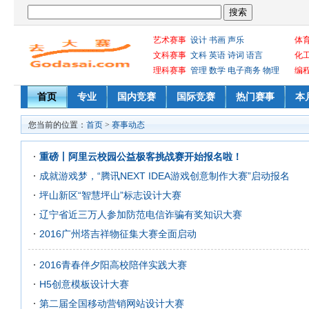
艺术赛事
设计
书画
声乐
体
文科赛事
文科
英语
诗词
语言
化
理科赛事
管理
数学
电子商务
物理
编
首页
专业
国内竞赛
国际竞赛
热门赛事
本
您当前的位置：
首页
>
赛事动态
重磅丨阿里云校园公益极客挑战赛开始报名啦！
成就游戏梦，“腾讯NEXT IDEA游戏创意制作大赛”启动报名
坪山新区“智慧坪山”标志设计大赛
辽宁省近三万人参加防范电信诈骗有奖知识大赛
2016广州塔吉祥物征集大赛全面启动
2016青春伴夕阳高校陪伴实践大赛
H5创意模板设计大赛
第二届全国移动营销网站设计大赛