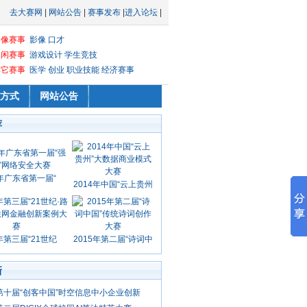
去大赛网
|
网站公告
|
赛事发布
|
进入论坛
|
影像赛事
影像
口才
休闲赛事
游戏设计
学生竞技
其它赛事
医学
创业
职业技能
经济赛事
方式
网站公告
荐
5年广东省第一届“
2014年中国“云上贵州
5年第三届“21世纪
2015年第二届“诗词中
新
年第十届“创客中国”时空信息中小企业创新