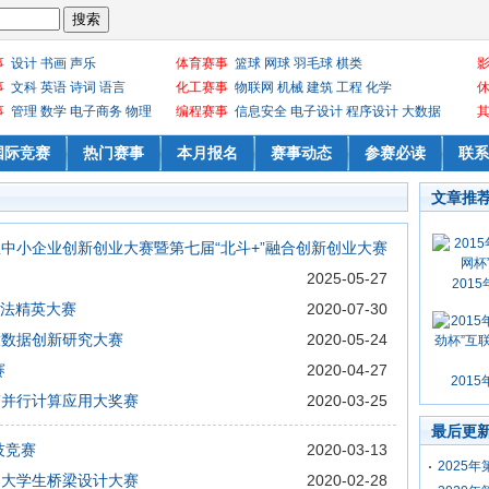
事
设计
书画
声乐
体育赛事
篮球
网球
羽毛球
棋类
事
文科
英语
诗词
语言
化工赛事
物联网
机械
建筑
工程
化学
事
管理
数学
电子商务
物理
编程赛事
信息安全
电子设计
程序设计
大数据
国际竞赛
热门赛事
本月报名
赛事动态
参赛必读
联系
文章推
信息中小企业创新创业大赛暨第七届“北斗+”融合创新创业大赛
2025-05-27
201
I算法精英大赛
2020-07-30
开放数据创新研究大赛
2020-05-24
赛
2020-04-27
201
杯”并行计算应用大奖赛
2020-03-25
最后更
技竞赛
2020-03-13
2025
世界大学生桥梁设计大赛
2020-02-28