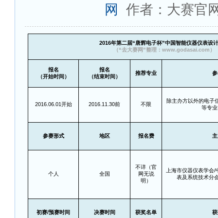
网
作者：大赛官
2016
年第二届“唐辉电子杯”中国智能仪器仪表设
（“去大赛网”整理：www.godasai.com）
报名
报名
推荐专业
参
（开始时间）
（结束时间）
除主办方以外的电子
2016.06.01
开始
2016.11.30
前
不限
等专业
参赛形式
地区
报名费
主
不详（官
上海市仪器仪表学会/
个人
全国
网无说
表及系统技术分会
明）
初赛/预赛时间
决赛时间
获奖名单
获