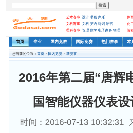
艺术赛事
设计
书画
声乐
体
文科赛事
文科
英语
诗词
语言
化
理科赛事
管理
数学
电子商务
物理
编
首页
专业
国内竞赛
国际竞赛
热门赛事
本
您当前的位置：
首页
>
国内竞赛
>
新赛事
2016年第二届“唐辉
国智能仪器仪表设
时间：2016-07-13 10:32:3