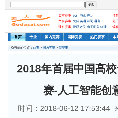
艺术赛事
设计
书画
声乐
体
文科赛事
文科
英语
诗词
语言
化
理科赛事
管理
数学
电子商务
物理
编
首页
专业
国内竞赛
国际竞赛
热门赛事
本
您当前的位置：
首页
>
国内竞赛
>
新赛事
2018年首届中国高
赛-人工智能创
时间：2018-06-12 17:53:4