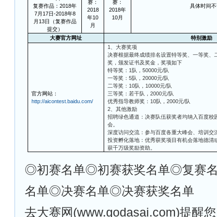
赛：
赛：
复赛作品：2018年
具体时间不
2018
2018年
7月17日-2018年8
年10
10月
月13日（复赛作品
月
提交）
大赛官方网址
特别激励
1
、大赛奖项
决赛根据最终成绩排名设置特等奖、一等奖、
奖，颁发证书及奖金，奖项如下
特等奖：1队，50000元/队
一等奖：5队，20000元/队
二等奖：10队，10000元/队
官方网站：
三等奖：若干队，2000元/队
http://aicontest.baidu.com/
优秀指导教师奖：10队，2000元/队
2、其他激励
招聘绿色通道：决赛队伍获奖者均纳入百度校
会。
深度访问交流：参与百度各重大峰会、培训交
投资孵化落地：优秀获奖项目有机会落地德清
获千万级奖励资助。
◎
初赛名单◎初赛获奖名单◎复赛
名单◎决赛名单◎决赛获奖名单
去大赛网(www.godasai.com)