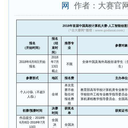
网
作者：大赛官
2018
年首届中国高校计算机大赛-人工智能创意
（“去大赛网”整理：www.godasai.com）
报名
报名
（结
推荐专
参赛对象
（开始时间）
束时
业
间）
2018
2018
年6月8日开始
年7月
全体中国及海外高校在读学生（
不限
报名
13日
生）
截止
参赛形式
地区
报名费
主办单位
本次竞
赛不收
教育部高等学校计算机类专业教学
个人/小队（不超3
全球
取任何
学校软件工程专业教学指导委员会
人/队）
报名费
算机课程教学指导委员会、全国高
用
决赛
获奖名
初赛/预赛时间
获奖证书
时间
单
作品提交：2018年
全国
6月8日-2018年7月
决
全国决
13日