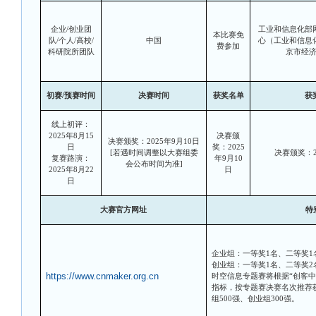
企业
/
创业团
工业和信息化部
本比赛免
队
/
个人
/
高校
/
中国
心（工业和信息
费参加
科研院所团队
京市经
初赛
/
预赛时间
决赛时间
获奖名单
获
线上初评：
2025
年8月15
决赛颁
决赛颁奖：
2025
年9月10日
日
奖：
2025
[
若遇时间调整以大赛组委
决赛颁奖：
复赛路演：
年9月1
0
会公布时间为准
]
2025
年
8
月22
日
日
大赛官方网址
特
企业组：一等奖
1
名、二等奖
1
创业组：一等奖
1
名、二等奖
2
https://www.cnmaker.org.cn
时空信息专题赛将根据“创客
指标，按专题赛决赛名次推荐
组
500
强、创业组
300
强。