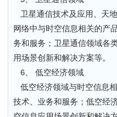
卫星通信技术及应用、天
网络中与时空信息相关的产
务和服务；卫星通信领域各
用场景创新和解决方案等。
6
、 低空经济领域
低空经济领域与时空信息
技术、业务和服务；低空经
空信息应用场景创新和解决