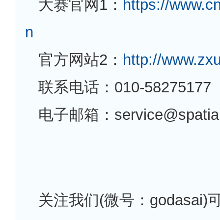
大赛官网1：
https://www.c
n
官方网站2：
http://www.zxu
联系电话：010-58275177
电子邮箱：service@spatial.
关注我们(微号：godasai