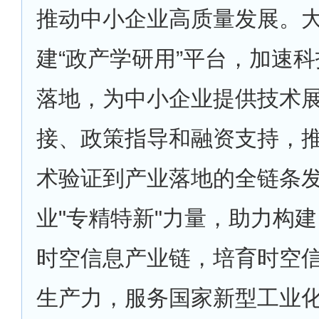
推动中小企业高质量发展。
建“政产学研用”平台，加速
落地，为中小企业提供技术
接、政策指导和融资支持，
术验证到产业落地的全链条
业"专精特新"力量，助力构
时空信息产业链，培育时空
生产力，服务国家新型工业