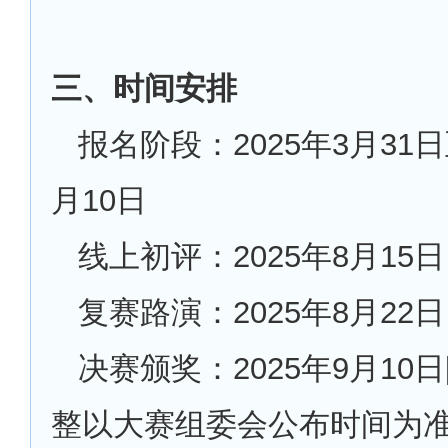
三、时间安排
报名阶段：2025年3月31日
月10日
线上初评：2025年8月15日
复赛路演：2025年8月22日
决赛颁奖：2025年9月10
整以大赛组委会公布时间为准