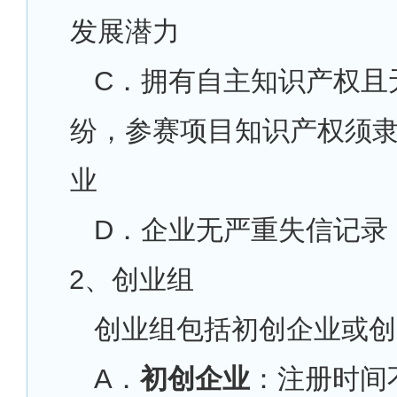
发展潜力
C
．拥有自主知识产权且
纷，参赛项目知识产权须
业
D
．企业无严重失信记录
2
、创业组
创业组包括初创企业或创
A
．
初创企业
：注册时间