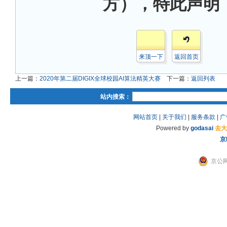
方），特此声明
来顶一下
返回首页
上一篇：
2020年第二届DIGIX全球校园AI算法精英大赛
下一篇：
返回列表
站内搜索：
网站首页
|
关于我们
|
服务条款
|
广
Powered by
godasai
去大
京
京公网