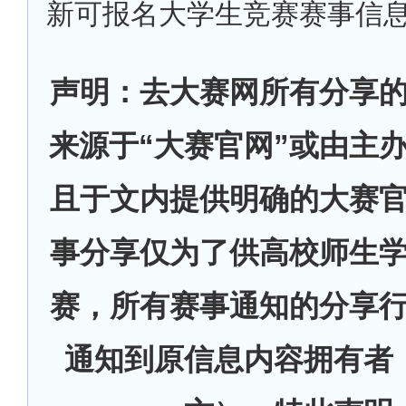
新可报名大学生竞赛赛事信
声明：去大赛网所有分享
来源于“大赛官网”或由主
且于文内提供明确的大赛
事分享仅为了供高校师生
赛，所有赛事通知的分享
通知到原信息内容拥有者