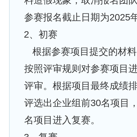
料造假现象，取消报名团
参赛报名截止日期为2025年
2
、初赛
根据参赛项目提交的材料
按照评审规则对参赛项目
评审。根据项目最终成绩
评选出企业组前30名项目，
名项目进入复赛。