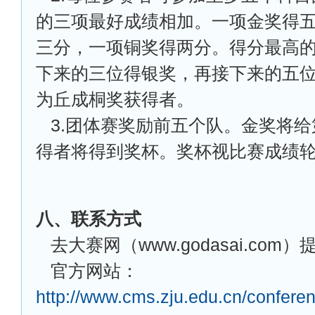
的三项最好成绩相加。一项金奖得
三分，一项铜奖得两分。得分最高
下来的三位得银奖，再接下来的五
为丘成桐奖获得者。
3.
团体赛奖励前五个队。金奖将给
得者将得到奖杯。奖杯视比赛成绩
八、联系方式
去大赛网（www.godasai.com
官方网站：
http://www.cms.zju.edu.cn/confere