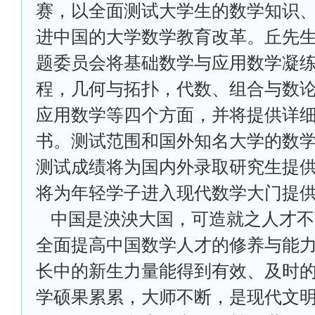
赛，以全面测试大学生的数学知识
进中国的大学数学教育改革。丘先
题委员会将基础数学与应用数学凝
程，几何与拓扑，代数、组合与数
应用数学等四个方面，并将提供详
书。测试范围和国外知名大学的数
测试成绩将为国内外录取研究生提
将为年轻学子进入现代数学大门提
中国是泱泱大国，可造就之人才不
全面提高中国数学人才的修养与能
长中的新生力量能得到有效、及时
学硕果累累，大师不断，是现代文