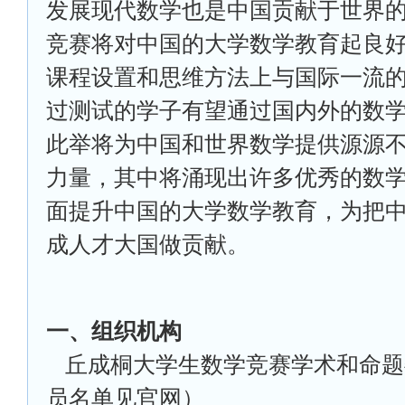
发展现代数学也是中国贡献于世界
竞赛将对中国的大学数学教育起良
课程设置和思维方法上与国际一流
过测试的学子有望通过国内外的数
此举将为中国和世界数学提供源源
力量，其中将涌现出许多优秀的数
面提升中国的大学数学教育，为把
成人才大国做贡献。
一、组织机构
丘成桐大学生数学竞赛学术和命题
员名单见官网）