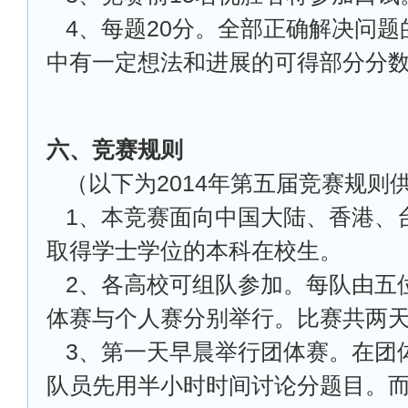
4
、每题20分。全部正确解决问题
中有一定想法和进展的可得部分分
六、竞赛规则
（以下为2014年第五届竞赛规则
1
、本竞赛面向中国大陆、香港、
取得学士学位的本科在校生。
2
、各高校可组队参加。每队由五
体赛与个人赛分别举行。比赛共两
3
、第一天早晨举行团体赛。在团
队员先用半小时时间讨论分题目。