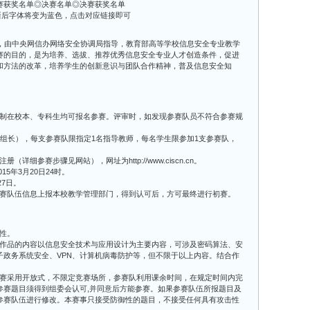
赛获奖名单◎决赛名单◎决赛获奖名单
您：有更新后字体将变为蓝色，点击对应链接即可
，由中央网信办网络安全协调局指导，教育部高等学校信息安全专业教学
赛的目的，是为培养、选拔、推荐优秀信息安全专业人才创造条件，促进
和方法的改革，培养学生的创新意识与团队合作精神，普及信息安全知
制在校本、专科生均可报名参赛。评审时，如发现参赛队员不符合参赛规
名组长），每支参赛队限指定1名指导教师，每名学生限参加1支参赛队，
细参赛步骤见网站），网址为http://www.ciscn.cn。
15年3月20日24时。
27日。
赛队伍信息上报本校教学管理部门，得到认可后，方可最终进行初赛。
性。
作品的内容以信息安全技术与应用设计为主要内容，可涉及密码算法、安
子政务系统安全、VPN、计算机病毒防护等，但不限于以上内容。结合作
。
赛采用开放式，不限定竞赛场所，参赛队利用课余时间，在规定时间内完
参赛题目须得到组委会认可,并同意后方能参赛。如果参赛队伍所报题目及
参赛队伍进行修改。本赛事只接受防御性的题目，不接受任何具有攻击性