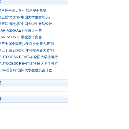
章
年第八届全国大学生信息安全竞赛
年第五届“华为杯”中国大学生智能设计
年第五届“华为杯”中国大学生智能设计
CAR-ASHRAE学生设计竞赛
CAR-ASHRAE学生设计竞赛
年第三十届全国青少年科技创新大赛“科
年第三十届全国青少年科技创新大赛“科
“AUTODESK REVIT杯”全国大学生可持
“AUTODESK REVIT杯”全国大学生可持
年“UIA-霍普杯”国际大学生建筑设计竞
新
门