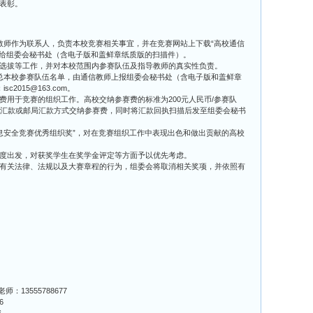
表彰。
教师作为联系人，负责本校竞赛相关事宜，并在竞赛网站上下载“高校通信
送给组委会秘书处（含电子版和盖鲜章纸质版的扫描件）。
选拔等工作，并对本校范围内参赛队伍及指导教师的真实性负责。
总本校参赛队伍名单，由通信教师上报组委会秘书处（含电子版和盖鲜章
015@163.com。
费用于竞赛的组织工作。高校交纳参赛费的标准为200元人民币/参赛队
行汇款或邮局汇款方式交纳参赛费，同时将汇款回执扫描后发至组委会秘书
信息安全竞赛优秀组织奖”，对在竞赛组织工作中表现出色和做出贡献的高校
度出发，对获奖学生在奖学金评定等方面予以优先考虑。
有关法律、法规以及大赛章程的行为，组委会将取消相关奖项，并依照有
。
：
老师：13555788677
6