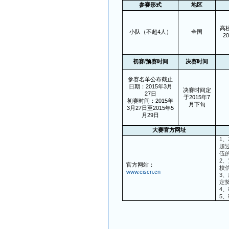
参赛形式
地区
高
小队（不超4人）
全国
2
初赛/预赛时间
决赛时间
参赛名单公布截止
日期：2015年3月
决赛时间定
27日
于2015年7
初赛时间：2015年
月下旬
3月27日至2015年5
月29日
大赛官方网址
1
、
超
伍
2
官方网站：
校
www.ciscn.cn
3
定
4
5