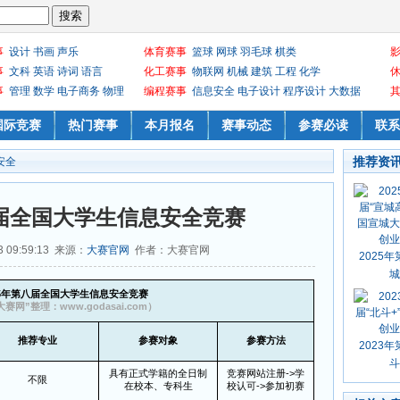
事
设计
书画
声乐
体育赛事
篮球
网球
羽毛球
棋类
事
文科
英语
诗词
语言
化工赛事
物联网
机械
建筑
工程
化学
事
管理
数学
电子商务
物理
编程赛事
信息安全
电子设计
程序设计
大数据
国际竞赛
热门赛事
本月报名
赛事动态
参赛必读
联系
推荐资
安全
八届全国大学生信息安全竞赛
 09:59:13 来源：
大赛官网
作者：大赛官网
2025年
城
5
年第八届全国大学生信息安全竞赛
赛网”整理：www.godasai.com）
推荐专业
参赛对象
参赛方法
2023年
斗
具有正式学籍的全日制
竞赛网站注册->学
不限
在校本、专科生
校认可->参加初赛