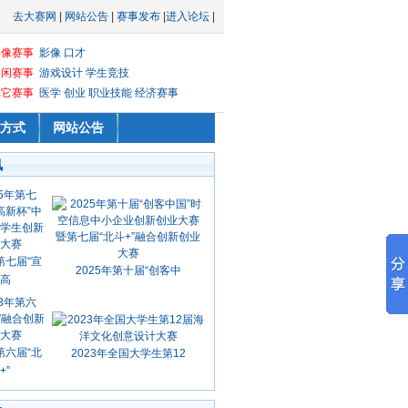
去大赛网
|
网站公告
|
赛事发布
|
进入论坛
|
影像赛事
影像
口才
休闲赛事
游戏设计
学生竞技
其它赛事
医学
创业
职业技能
经济赛事
方式
网站公告
讯
第七届“宣
2025年第十届“创客中
高
第六届“北
2023年全国大学生第12
+”