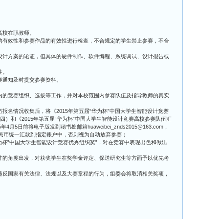
高校在职教师。
的有效性和参赛作品的有效性进行检查，不合规定的学生禁止参赛，不合
设计方案的论证，但具体的硬件制作、软件编程、系统调试、设计报告或
性。
赛通知及时提交参赛资料。
内的竞赛组织、选拔等工作，并对本校范围内参赛队伍及指导教师的真实
报名情况收集后，将《2015年第五届“华为杯”中国大学生智能设计竞赛
）和《2015年第五届“华为杯”中国大学生智能设计竞赛高校参赛队伍汇
5日前将电子版发到秘书处邮箱huaweibei_znds2015@163.com，
人民币统一汇款到指定账户中，否则视为自动放弃参赛；
“华为杯”中国大学生智能设计竞赛优秀组织奖”，对在竞赛中表现出色和做出
才的角度出发，对获奖学生在奖学金评定、保送研究生等方面予以优先考
违反国家有关法律、法规以及大赛章程的行为，组委会将取消相关奖项，
：