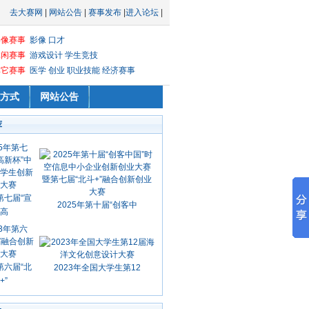
去大赛网
|
网站公告
|
赛事发布
|
进入论坛
|
影像赛事
影像
口才
休闲赛事
游戏设计
学生竞技
其它赛事
医学
创业
职业技能
经济赛事
方式
网站公告
荐
第七届“宣
2025年第十届“创客中
高
第六届“北
2023年全国大学生第12
+”