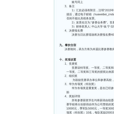
账号同上
3
、备注
1
）汇款必须有附言，注明“201
描后，通过电子邮箱（huaweibei_z
否则不能出具税务发票。
2
）发票名目为:“参赛会务费”。
3
）财务联系人: 中山大学 钱 宁 020-39
4
、决赛报名费
决赛当日比赛现场将决赛报名费40
九、餐饮住宿
决赛期间，承办方将为本届比赛参赛教
十、奖项设置
1
、竞赛奖
竞赛设特等奖、一等奖、二等奖和
一等奖、二等奖和三等奖的授奖比例原则上
2
、组织奖
为鼓励竞赛承办单位和参赛高校，
3
、华为专项奖（特别奖）
华为专项奖是重复奖，是在已经参
励
4
、奖励详情
所有参赛获奖学生均将获得由组委
赛学校将分别获得由华为公司赞助的奖
10000元，季军队5000元，一等奖3
项奖（特别奖）10名，每队奖励200