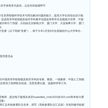
您：有更新后字体将变为蓝色，点击对应链接即可
学生采用智能科学技术与理论解决问题的能力，提高大学生的综合设计能
，促进高等学校智能及相关学科教学实践改革和学生实践能力培养，中国
已成功举办了四届，分别由北京邮电大学、厦门大学、大连海事大学、厦门
响。
计竞赛（以下简称“竞赛”），将于今年1月至8月在美丽的中山大学举办，
指导委员会
由来自中国高等学校智能及相关学科的专家、教授、一线教师，中国人工智能
业资深工程师联合组成，负责竞赛出题、选题和评审工作。
师，提交电子版报名表至huaweibei_znds2015@163.com和本校大赛
需要）
师汇总本校参赛队伍名单，填写《高校参赛队伍汇总表》并发到秘书处邮