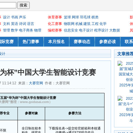
事
设计
书画
声乐
体育赛事
篮球
网球
羽毛球
棋类
事
文科
英语
诗词
语言
化工赛事
物联网
机械
建筑
工程
化学
事
管理
数学
电子商务
物理
编程赛事
信息安全
电子设计
程序设计
大数据
国际竞赛
热门赛事
本月报名
赛事动态
参赛必读
联系
文章推
设计
“华为杯”中国大学生智能设计竞赛
 11:14:12 来源：
大赛官网
作者：大赛官网
2025年
城
五届“华为杯”中国大学生智能设计竞赛
赛网”整理：www.godasai.com）
荐专业
参赛对象
参赛方法
2023年
斗
全日制在校本
下载报名表->提交给官邮箱和本校通
不限
科生、研究生
信教师->通过FTP提交作品