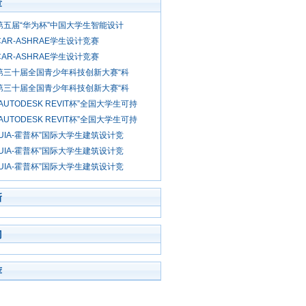
章
年第五届“华为杯”中国大学生智能设计
CAR-ASHRAE学生设计竞赛
CAR-ASHRAE学生设计竞赛
年第三十届全国青少年科技创新大赛“科
年第三十届全国青少年科技创新大赛“科
“AUTODESK REVIT杯”全国大学生可持
“AUTODESK REVIT杯”全国大学生可持
年“UIA-霍普杯”国际大学生建筑设计竞
年“UIA-霍普杯”国际大学生建筑设计竞
年“UIA-霍普杯”国际大学生建筑设计竞
新
门
荐