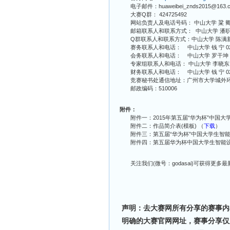
电子邮件：huaweibei_znds2015@163.
大赛Q群： 424725492
网站负责人及电话号码： 中山大学 粱 卿 02
邮箱联系人和联系方式： 中山大学 潘职林 02
Q
群联系人和联系方式：中山大学 陈满
赛务联系人和电话：
中山大学 钱 宁 020
会务联系人和电话：
中山大学 罗干坤 02
专家组联系人和电话： 中山大学 李晓东 136
财务联系人和电话：
中山大学 钱 宁 020
竞赛秘书处通信地址：广州市大学城外环
邮政编码：510006
附件：
附件一：2015年第五届“华为杯”中国
附件二：作品简介表(模板) （
下载
）
附件三：第五届“华为杯”中国大学生智
附件四：第五届华为杯中国大学生智能
关注我们(微号：godasai)可获得更
声明：去大赛网所有分享的赛事内
明确的大赛官网网址，赛事分享仅