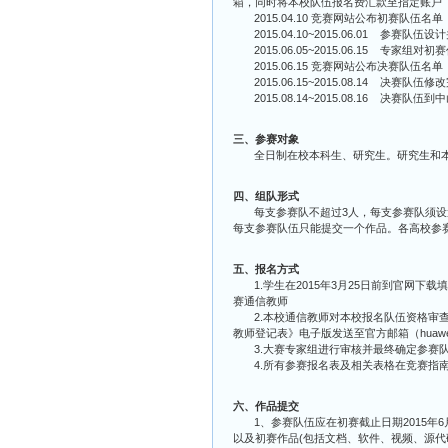
箱，同时将本校队伍报名费汇款至指定账户
2015.04.10
竞赛网站公布初赛队伍名单
2015.04.10~2015.06.01
参赛队伍设计
2015.06.05~2015.06.15
专家组对初赛
2015.06.15
竞赛网站公布决赛队伍名单
2015.06.15~2015.08.14
决赛队伍修改
2015.08.14~2015.08.16
决赛队伍到中
三、参赛对象
全日制在校本科生、研究生。研究生和
四、组队形式
每支参赛队不超过3人，每支参赛队须设
每支参赛队伍只能提交一个作品。各高校参
五、报名方式
1.
学生在2015年3月25日前到官网下载填写《
赛通信教师
2.
本校通信教师对本校报名队伍资格审查
教师登记表》电子版发送至官方邮箱（huaweib
3.
大赛专家组进行审核并最终确定参赛队伍
4.
所有参赛报名表及相关表格在竞赛指
六、作品提交
1
、参赛队伍应在初赛截止日期2015年
以及初赛作品(包括文档、软件、视频、源代