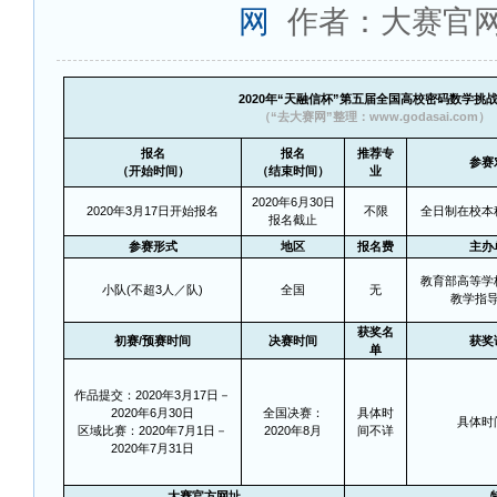
网
作者：大赛官
2020
年“天融信杯”第五届全国高校密码数学挑
（“去大赛网”整理：www.godasai.com）
报名
报名
推荐专
参赛
（开始时间）
（结束时间）
业
2020
年6月30日
2020
年3月17日开始报名
不限
全日制在校本
报名截止
参赛形式
地区
报名费
主办
教育部高等学
小队(不超3人／队)
全国
无
教学指
获奖名
初赛/预赛时间
决赛时间
获奖
单
作品提交：2020年3月17日－
2020年6月30日
全国决赛：
具体时
具体时
区域比赛：2020年7月1日－
2020年8月
间不详
2020年7月31日
大赛官方网址