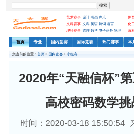
艺术赛事
设计
书画
声乐
体
文科赛事
文科
英语
诗词
语言
化
理科赛事
管理
数学
电子商务
物理
编
首页
专业
国内竞赛
国际竞赛
热门赛事
本
您当前的位置：
首页
>
国内竞赛
>
小组赛
2020年“天融信杯”
高校密码数学挑
时间：2020-03-18 15:50:5