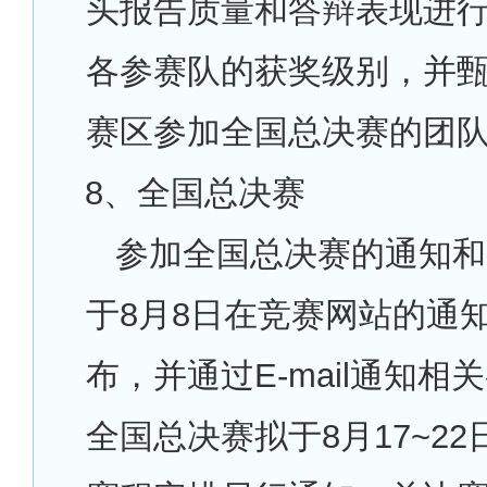
头报告质量和答辩表现进
各参赛队的获奖级别，并
赛区参加全国总决赛的团
8
、全国总决赛
参加全国总决赛的通知和
于8月8日在竞赛网站的通
布，并通过E-mail通知相
全国总决赛拟于8月17~2