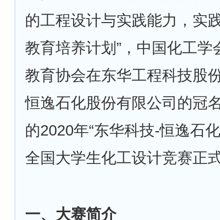
的工程设计与实践能力，实践
教育培养计划”，中国化工学
教育协会在东华工程科技股
恒逸石化股份有限公司的冠
的2020年“东华科技-恒逸石
全国大学生化工设计竞赛正
一、大赛简介