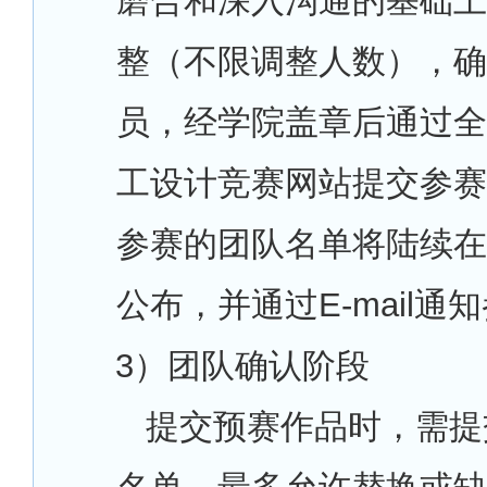
磨合和深入沟通的基础上
整（不限调整人数），确
员，经学院盖章后通过全
工设计竞赛网站提交参赛
参赛的团队名单将陆续在
公布，并通过E-mail通
3
）团队确认阶段
提交预赛作品时，需提