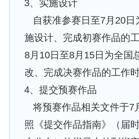
3
、实施设计
自获准参赛日至7月20
施设计、完成初赛作品的
8月10日至8月15日为全
改、完成决赛作品的工作
4
、提交预赛作品
将预赛作品相关文件于7
照《提交作品指南》（届