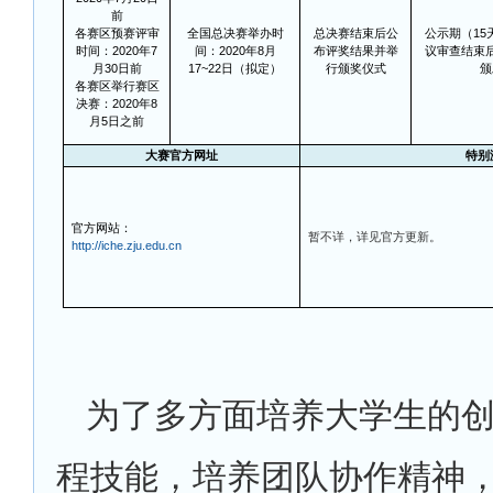
前
各赛区预赛评审
全国总决赛举办时
总决赛结束后公
公示期（1
时间：2020年7
间：2020年8月
布评奖结果并举
议审查结束
月30日前
17~22日（拟定）
行颁奖仪式
颁
各赛区举行赛区
决赛：2020年8
月5日之前
大赛官方网址
特别
官方网站：
暂不详，详见官方更新。
http://iche.zju.edu.cn
为了多方面培养大学生的
程技能，培养团队协作精神