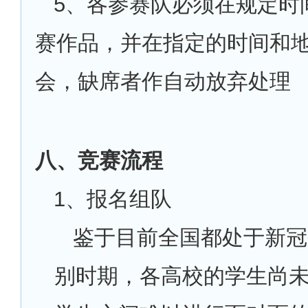
5
、各参赛队必须在规定时
赛作品，并在指定的时间和
会，缺席者作自动放弃处理
八、竞赛流程
1
、报名组队
鉴于目前全国都处于新冠
别时期，各高校的学生尚