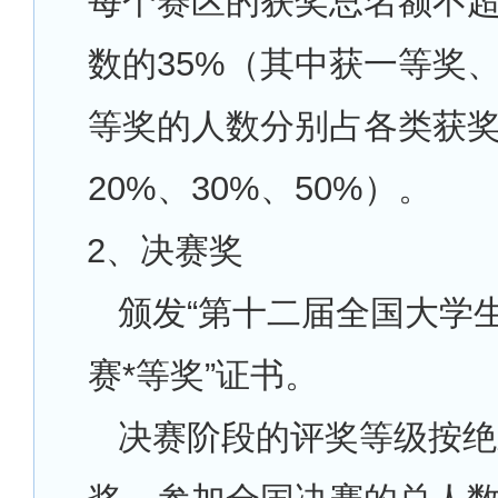
每个赛区的获奖总名额不
数的35%（其中获一等奖
等奖的人数分别占各类获
20%、30%、50%）。
2
、决赛奖
颁发“第十二届全国大学
赛*等奖”证书。
决赛阶段的评奖等级按绝