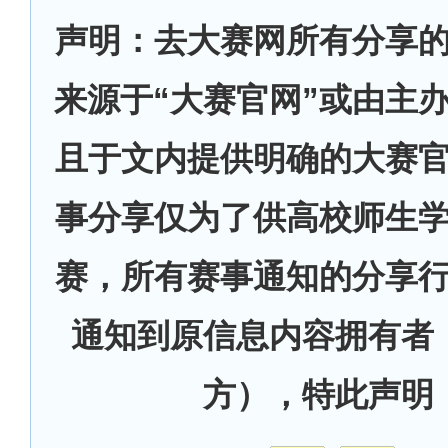
声明：去大赛网所有分享
来源于“大赛官网”或由主
且于文内提供明确的大赛
事分享仅为了供高校师生
赛，所有赛事通知的分享
通知到原信息内容拥有者
方），特此声明