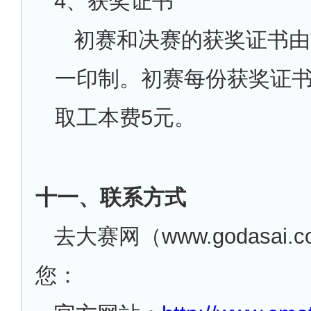
4
、获奖证书
初赛和决赛的获奖证书由
一印制。初赛每份获奖证
取工本费5元。
十一、联系方式
去大赛网（www.godasai.
您：