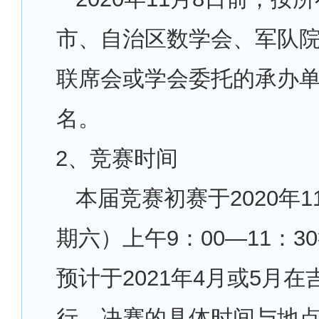
市、自治区数学会、军队
联席会或学会委托的承办
名。
2
、竞赛时间
本届竞赛初赛于2020年1
期六）上午9：00—11：3
预计于2021年4月或5月
行，决赛的具体时间与地点