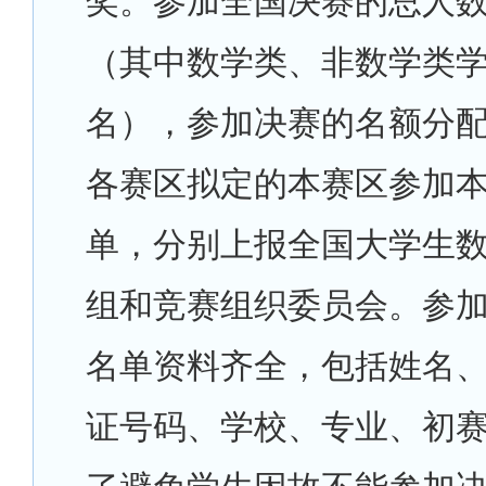
奖。参加全国决赛的总人数
（其中数学类、非数学类学
名），参加决赛的名额分
各赛区拟定的本赛区参加
单，分别上报全国大学生
组和竞赛组织委员会。参
名单资料齐全，包括姓名
证号码、学校、专业、初