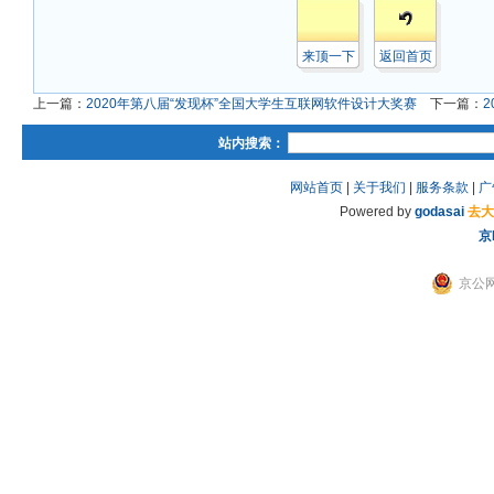
来顶一下
返回首页
上一篇：
2020年第八届“发现杯”全国大学生互联网软件设计大奖赛
下一篇：
2
站内搜索：
网站首页
|
关于我们
|
服务条款
|
广
Powered by
godasai
去大
京
京公网