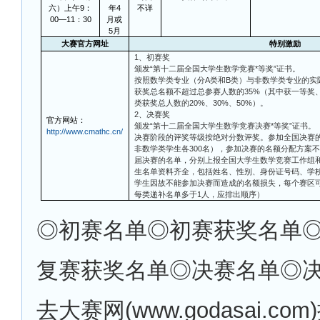
六）上午9：
年4
不详
00—11：30
月或
5月
大赛官方网址
特别激励
1
、初赛奖
颁发“第十二届全国大学生数学竞赛*等奖”证书。
按照数学类专业（分A类和B类）与非数学类专业的实
获奖总名额不超过总参赛人数的35%（其中获一等奖
类获奖总人数的20%、30%、50%）。
2、决赛奖
官方网站：
颁发“第十二届全国大学生数学竞赛决赛*等奖”证书。
http://www.cmathc.cn/
决赛阶段的评奖等级按绝对分数评奖。参加全国决赛的
非数学类学生各300名），参加决赛的名额分配方案
届决赛的名单，分别上报全国大学生数学竞赛工作组
生名单资料齐全，包括姓名、性别、身份证号码、学
学生因故不能参加决赛而造成的名额损失，每个赛区
每类递补名单多于1人，应排出顺序）
◎
初赛名单◎初赛获奖名单
复赛获奖名单◎决赛名单◎
去大赛网(www.godasai.c