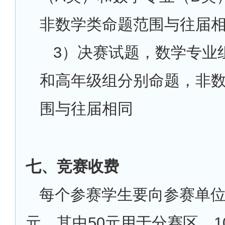
非数学类命题范围与往届
3
）决赛试题，数学专业
和高年级组分别命题，非
围与往届相同
七、竞赛收费
每个参赛学生要向参赛单位
元，其中50元用于分赛区，1