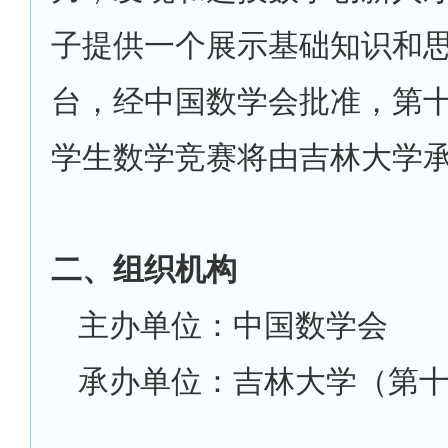
子提供一个展示基础知识和
台，经中国数学会批准，第
学生数学竞赛将由吉林大学
二、组织机构
主办单位：中国数学会
承办单位：吉林大学（第