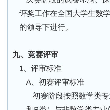
评奖工作在全国大学生数
的领导下进行。
九、竞赛评审
1
、评审标准
A
、初赛评审标准
初赛阶段按照数学类专
和B类）与非数学类专业