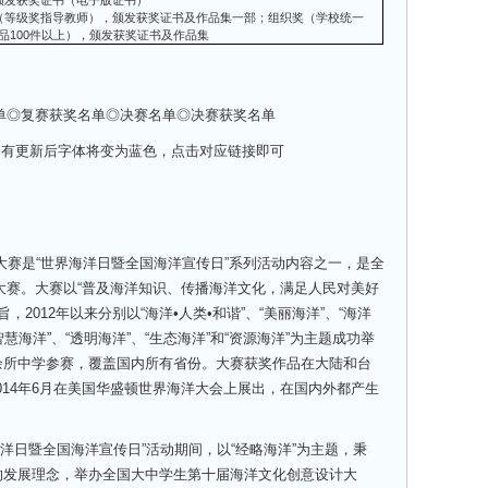
颁发获奖证书（电子版证书）
（等级奖指导教师），颁发获奖证书及作品集一部；组织奖（学校统一
品100件以上），颁发获奖证书及作品集
单◎复赛获奖名单◎决赛名单◎决赛获奖名单
)提醒您：有更新后字体将变为蓝色，点击对应链接即可
大赛是“世界海洋日暨全国海洋宣传日”系列活动内容之一，是全
大赛。大赛以“普及海洋知识、传播海洋文化，满足人民对美好
2012年以来分别以“海洋•人类•和谐”、“美丽海洋”、“海洋
智慧海洋”、“透明海洋”、“生态海洋”和“资源海洋”为主题成功举
90余所中学参赛，覆盖国内所有省份。大赛获奖作品在大陆和台
2014年6月在美国华盛顿世界海洋大会上展出，在国内外都产生
海洋日暨全国海洋宣传日”活动期间，以“经略海洋”为主题，秉
的发展理念，举办全国大中学生第十届海洋文化创意设计大