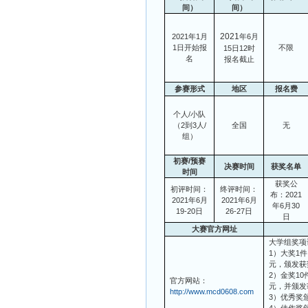
间）
间）
2021
2021
年1月
年
6
月
1日开始报
不限
15日12时
名
报名截止
参赛形式
地区
报名费
个人/小队
（2到3人/
全国
无
组）
初赛/预赛
决赛时间
获奖名单
时间
获奖公
初评时间：
终评时间：
布：2021
2021年6月
2021年6月
年6月30
19-20日
26-27日
日
大赛官方网址
大学组奖项
1）大奖1
元，颁发获
2）金奖10
官方网站：
元，并颁发
http://www.mcd0608.com
3）优秀奖