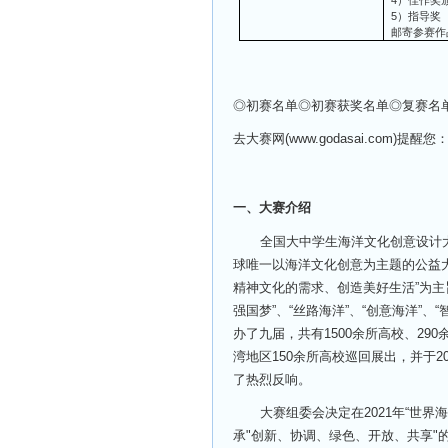
4）佳作奖
5）指导奖
邮寄参赛作
◎
初赛名单◎初赛获奖名单◎复赛名
去大赛网(www.godasai.com
一、大赛介绍
全国大中学生海洋文化创意设计
球唯一以海洋文化创意为主题的公益
精神文化的需求、创造美好生活”为主旨，
强国梦”、“丝路海洋”、“创意海洋”、“
办了九届，共有1500余所高校、2
湾地区150余所高校巡回展出，并于
了热烈反响。
大赛组委会决定在2021年“世界
承"创新、协调、绿色、开放、共享"