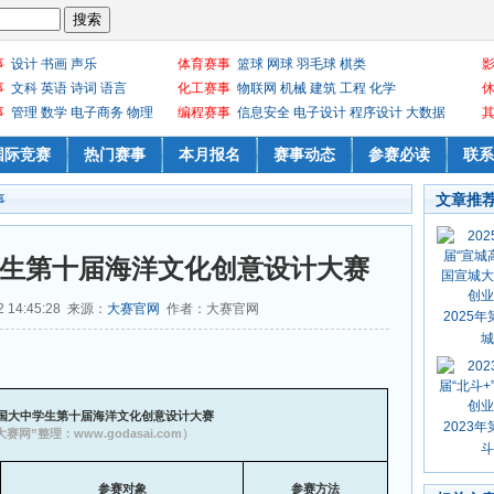
事
设计
书画
声乐
体育赛事
篮球
网球
羽毛球
棋类
事
文科
英语
诗词
语言
化工赛事
物联网
机械
建筑
工程
化学
事
管理
数学
电子商务
物理
编程赛事
信息安全
电子设计
程序设计
大数据
国际竞赛
热门赛事
本月报名
赛事动态
参赛必读
联系
文章推
事
中学生第十届海洋文化创意设计大赛
 14:45:28 来源：
大赛官网
作者：大赛官网
2025年
城
国大中学生第十届海洋文化创意设计大赛
2023年
赛网”整理：www.godasai.com）
斗
参赛对象
参赛方法