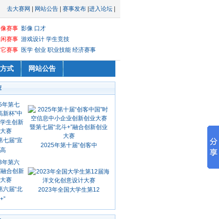
去大赛网
|
网站公告
|
赛事发布
|
进入论坛
|
影像赛事
影像
口才
休闲赛事
游戏设计
学生竞技
其它赛事
医学
创业
职业技能
经济赛事
方式
网站公告
荐
第七届“宣
2025年第十届“创客中
高
第六届“北
2023年全国大学生第12
+”