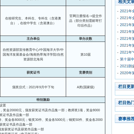
相关文
2021
官网注册报名->提交作
2021
在校研究生、本科生、专科生（含港澳
品（部分类别需邮寄打
台），在校中学生（含港澳台）
2021
印后作品）
2021
2021
主办单位
举办次数
2021
自然资源部宣传教育中心/中国海洋大学/中
2021
国海洋发展基金会/海南热带海洋学院/自然
第10届
第十届
资源部北海局
2021
获奖证书
竞赛类别
2020
栏目更
颁奖仪式：2021年9月中下旬
A
类(国家级)
特别激励
栏目热
设置
件，奖金20000元，颁发获奖证书及作品集一部；教师奖1项，奖金8000
奖证书及作品集一部
赛事推
件、奖金各8000元；银奖30件、奖金各5000元；铜奖50件、奖金各2000
获奖证书及作品集一部
颁发获奖证书及获奖作品集一部