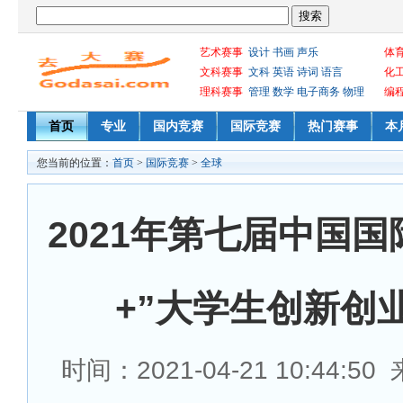
艺术赛事
设计
书画
声乐
体
文科赛事
文科
英语
诗词
语言
化
理科赛事
管理
数学
电子商务
物理
编
首页
专业
国内竞赛
国际竞赛
热门赛事
本
您当前的位置：
首页
>
国际竞赛
>
全球
2021年第七届中国国
+”大学生创新创
时间：2021-04-21 10:44:5