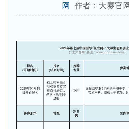
网
作者：大赛官
2021
年第七届中国国际“互联网+”大学生创新创业
（“去大赛网”整理：www.godasai.com）
报名
报名
推荐
参赛
（开始时间）
（结束时间）
专业
截止时间由各
地根据复赛安
2020
年04月15
在校或毕业5年内的中职中专
排自行决定，
不限
日开始报名
普通本科、博硕士研究生、
但不得晚于8月
15日
报名
参赛形式
地区
主办
费