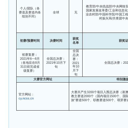
教育部/中央统战部/中央网络
个人/团队（各
国家发展改革委/工业和信息化
赛道及赛道内各
全球
无
业农村部/中国科学院/中国工程
组别不同）
村振兴局/共青团中央
获奖
初赛/预赛时间
决赛时间
获奖
名单
全国
初赛复赛：
总决
2021年6—8月
全国总决赛：
赛：
（各地应在8月
2021年10月下
全国总决赛：202
2021
年10
31日前完成省
旬
月下
级复赛）
旬
大赛官方网址
特别激
大赛共产生3200个项目入围总决赛（港
官方网站：
教主赛道2000个（国内项目1500个、国
cy.ncss.cn
旅”赛道500个、职教赛道500个、萌芽赛道