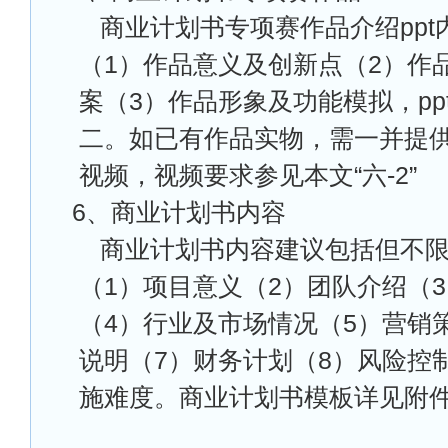
商业计划书专项赛作品介绍ppt
（1）作品意义及创新点（2）作
案（3）作品形象及功能模拟，pp
二。如已有作品实物，需一并提
视频，视频要求参见本文“六-2”
6
、商业计划书内容
商业计划书内容建议包括但不
（1）项目意义（2）团队介绍（
（4）行业及市场情况（5）营销
说明（7）财务计划（8）风险控
施难度。商业计划书模板详见附