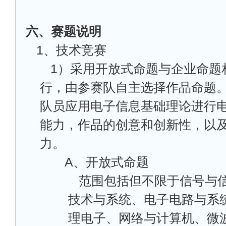
六、赛题说明
1
、技术竞赛
1
）采用开放式命题与企业命题
行，由参赛队自主选择作品命题
队员应用电子信息基础理论进行
能力，作品的创意和创新性，以
力。
A
、开放式命题
范围包括但不限于信号与
技术与系统、电子电路与系
理电子、网络与计算机、微