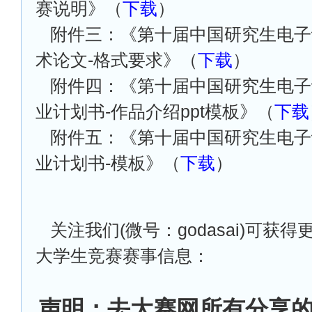
赛说明》（
下载
）
附件三：《第十届中国研究生电子
术论文-格式要求》（
下载
）
附件四：《第十届中国研究生电子
业计划书-作品介绍ppt模板》（
下载
附件五：《第十届中国研究生电子
业计划书-模板》（
下载
）
关注我们(微号：godasai)可获
大学生竞赛赛事信息：
声明：去大赛网所有分享