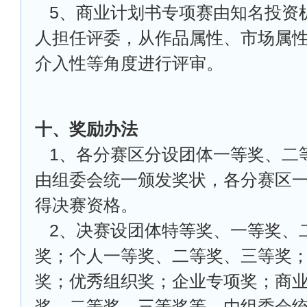
5
、商业计划书专项赛由知名投资
人担任评委，从作品属性、市场属
介入性等角度进行评审。
十、奖励办法
1
、各分赛区分设团体一等奖、二
由组委会统一颁发奖状，各分赛区
得决赛资格。
2
、决赛设团体特等奖、一等奖、
奖；个人一等奖、二等奖、三等奖
奖；优秀组织奖；企业专项奖；商
奖、二等奖、三等奖等，由组委会