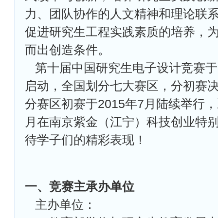
力、团队协作的人文精神和理论联
促进研究生工程实践素质的培养，
而出创造条件。
第十届中国研究生电子设计竞赛于2
启动，全国划分七大赛区，分初赛
分赛区初赛于2015年7月陆续举行，
月在南京紫金（江宁）科技创业特
待学子们的精彩表现！
一、竞赛主承办单位
主办单位：