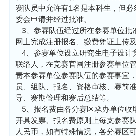
赛队员中允许有1名是本科生，但必
委会申请并经过批准。
3
、参赛队伍经过所在参赛单位批
网上完成注册报名、缴费凭证上传
4
、参赛单位设立研究生电子设计
联络人，在竞赛官网注册参赛单位
责本参赛单位参赛队伍的参赛事宜
员、组队、报名、资格审核、赛前
导、赛期管理和赛后总结等。
5
、报名费由各分赛区承办单位收
开具发票。报名费原则上每支参赛队
人民币，如有特殊情况，各分赛区