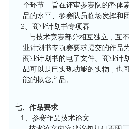
个环节，旨在评审参赛队的整体
品的水平、参赛队员临场发挥和
2
、商业计划书专项赛
与技术竞赛部分相互独立，互
业计划书专项赛要求提交的作品为
商业计划书的电子文件。商业计
品可以是已实现功能的实物，也
能的概念产品。
七、作品要求
1
、参赛作品技术论文
技术论文内容建议包括但不限