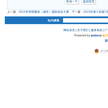
来顶一下
返回首页
上一篇：
2015年智慧建筑（城市）国际创业大赛
下一篇：
2015年第十四届
站内搜索：
网站首页
|
关于我们
|
服务条款
|
广
Powered by
godasai
去大
京
京公网