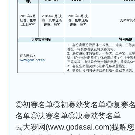
时间
2015
年7月
2015
年8月 决
2015
年8月 决
初赛、集中
赛、集中现场
赛、集中现场
具体时间
线上评审
评审、颁奖
评审、颁奖
大赛官方网址
特别激励
1
、各分赛区分设团体一等奖、二等奖、三等
赛区一等奖参赛队获得决赛资格。
2、决赛设团体特等奖、一等奖、二等奖、三
官方网站：
奖；优秀指导老师奖；优秀组织奖；企业专项
www.gedc.net.cn
三等奖等，由组委会统一颁发奖状，并视具体
3、各企业命题奖励办法参见各命题描述。
4、参赛队可同时获得团体奖项和企业专项奖
◎
初赛名单◎初赛获奖名单◎复赛
名单◎决赛名单◎决赛获奖名单
去大赛网(www.godasai.com)