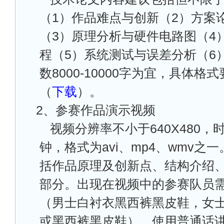
（1）作品难点与创新（2）方案
（3）原理分析与硬件电路图（4
程（5）系统测试与误差分析（6
数8000-10000字为宜，具体
（
下载
）。
2
、参赛作品演示视频
视频分辨率不小于640X480，
钟，格式为avi、mp4、wmv之
括作品原理及创新点、结构介绍
部分。出现在视频中的参赛队员
（男士白衬衣黑西裤黑皮鞋，女
或黑西裤黑皮鞋），使用普通话