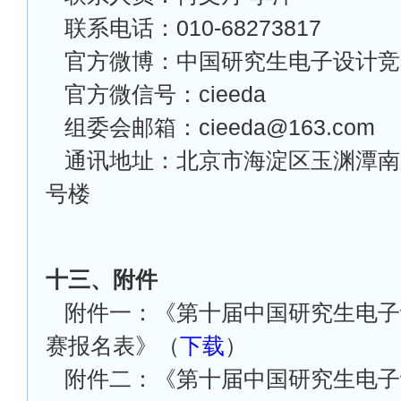
联系电话：010-68273817
官方微博：中国研究生电子设计竞
官方微信号：cieeda
组委会邮箱：cieeda@163.com
通讯地址：北京市海淀区玉渊潭南
号楼
十三、附件
附件一：《第十届中国研究生电子
赛报名表》（
下载
）
附件二：《第十届中国研究生电子