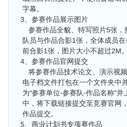
字幕。
3
、参赛作品展示图片
参赛作品全貌、特写照片5张，
队员与作品合影1张，全体成员在
前合影1张，图片大小不超过2M
4
、参赛作品官网提交
将参赛作品技术论文、演示视
电子档文件打包在一个文件夹中
为“参赛单位-参赛队-作品名称”
中，将下载链接提交至竞赛官网
作品提交。
5
、商业计划书专项赛作品