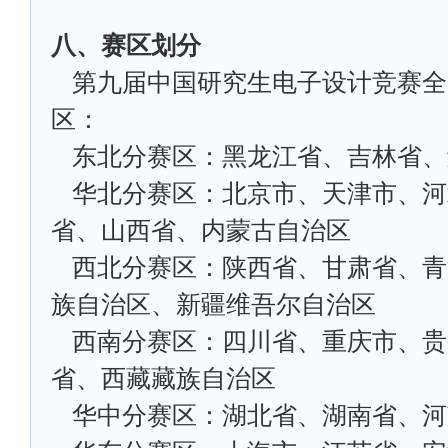
八、赛区划分
第九届中国研究生电子设计竞赛全
区：
东北分赛区：黑龙江省、吉林省、
华北分赛区：北京市、天津市、河
省、山西省、内蒙古自治区
西北分赛区：陕西省、甘肃省、青
族自治区、新疆维吾尔自治区
西南分赛区：四川省、重庆市、贵
省、西藏藏族自治区
华中分赛区：湖北省、湖南省、河