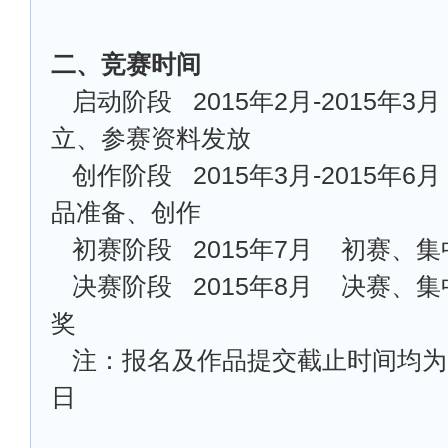
二、竞赛时间
启动阶段
2015
年2月-2015年3月
立、参赛资料发放
创作阶段
2015
年3月-2015年6月
品准备、创作
初赛阶段
2015
年7月
初赛、集
决赛阶段
2015
年8月
决赛、集
奖
注：报名及作品提交截止时间均为20
日