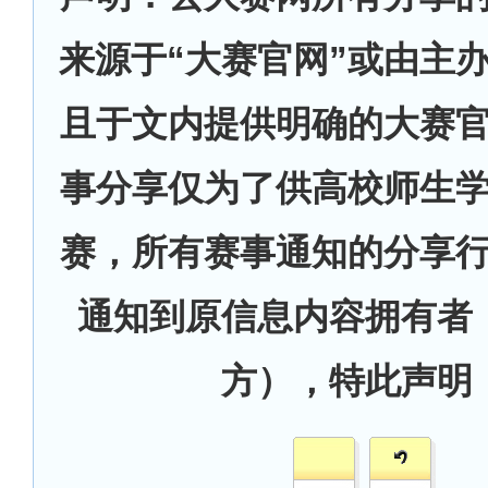
来源于“大赛官网”或由主
且于文内提供明确的大赛
事分享仅为了供高校师生
赛，所有赛事通知的分享
通知到原信息内容拥有者
方），特此声明