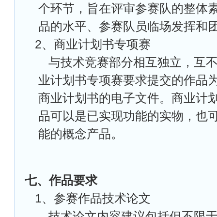
个环节，旨在评审参赛队的整体
品的水平、参赛队员临场发挥和
2
、商业计划书专项赛
与技术竞赛部分相互独立，互
业计划书专项赛要求提交的作品为
商业计划书的电子文件。商业计
品可以是已实现功能的实物，也
能的概念产品。
七、作品要求
1
、参赛作品技术论文
技术论文内容建议包括但不限