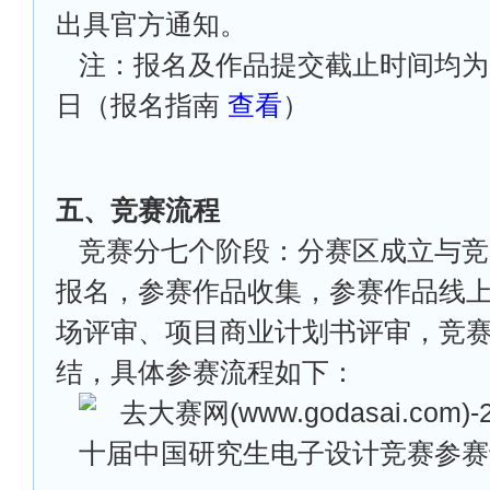
出具官方通知。
注：报名及作品提交截止时间均为20
日（报名指南
查看
）
五、竞赛流程
竞赛分七个阶段：分赛区成立与竞
报名，参赛作品收集，参赛作品线
场评审、项目商业计划书评审，竞
结，具体参赛流程如下：