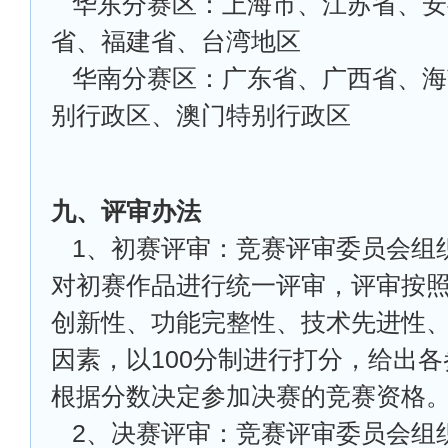
华东分赛区：上海市、江苏省、安
省、福建省、台湾地区
华南分赛区：广东省、广西省、海
别行政区、澳门特别行政区
九、评审办法
1
、初赛评审：竞赛评审委员会组
对初赛作品进行统一评审，评审按
创新性、功能完整性、技术先进性
因素，以100分制进行打分，给出
根据分数决定参加决赛的竞赛资格
2
、决赛评审：竞赛评审委员会组