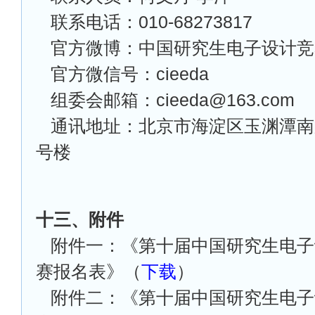
联系电话：010-68273817
官方微博：中国研究生电子设计竞
官方微信号：cieeda
组委会邮箱：cieeda@163.com
通讯地址：北京市海淀区玉渊潭南
号楼
十三、附件
附件一：《第十届中国研究生电子
赛报名表》（
下载
）
附件二：《第十届中国研究生电子