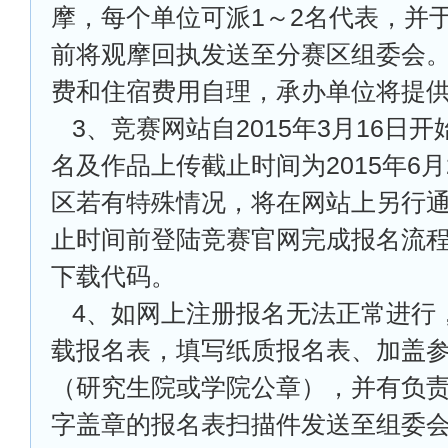
摩，每个单位可派1～2名代表，并于2
前将观摩回执发送至分赛区组委会
费和住宿费用自理，承办单位将提
3
、竞赛网站自2015年3月16日
名及作品上传截止时间为2015年6月
区若有特殊情况，将在网站上另行
止时间前登陆竞赛官网完成报名流
下载代码。
4
、如网上注册报名无法正常进行
载报名表，填写纸质报名表、加盖
（研究生院或学院公章），并有负
字盖章的报名表扫描件发送至组委