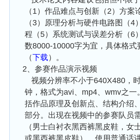
（1）作品难点与创新（2）方案
（3）原理分析与硬件电路图（4
程（5）系统测试与误差分析（6
数8000-10000字为宜，具体
（
下载
）。
2
、参赛作品演示视频
视频分辨率不小于640X480，
钟，格式为avi、mp4、wmv之
括作品原理及创新点、结构介绍
部分。出现在视频中的参赛队员
（男士白衬衣黑西裤黑皮鞋，女
或黑西裤黑皮鞋），使用普通话