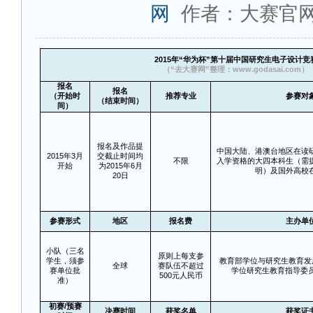
网
作者：大赛官
2015
年“华为杯”第十届中国研究生电子设计竞
（“去大赛网”整理：www.godasai.com）
报名
报名
（开始时
推荐专业
参赛对
（结束时间）
间）
报名及作品提
中国大陆、港澳台地区在读
2015
年3月
交截止时间均
不限
入学资格的大四本科生（需
开始
为2015年6月
明）及国外高校
20日
参赛形式
地区
报名费
主办单
小队（三名
原则上每支参
学生，须参
教育部学位与研究生教育发
全球
赛队伍不超过
赛单位批
学位研究生教育指导委员
500元人民币
准）
初赛/预赛
决赛时间
获奖名单
获奖证