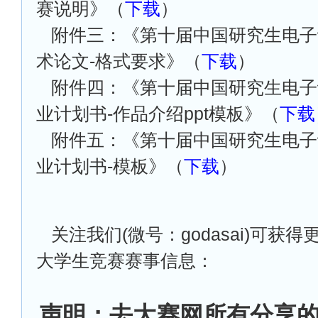
赛说明》（
下载
）
附件三：《第十届中国研究生电子
术论文-格式要求》（
下载
）
附件四：《第十届中国研究生电子
业计划书-作品介绍ppt模板》（
下载
附件五：《第十届中国研究生电子
业计划书-模板》（
下载
）
关注我们(微号：godasai)可获
大学生竞赛赛事信息：
声明：去大赛网所有分享