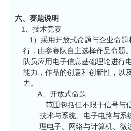
六、赛题说明
1
、技术竞赛
1
）采用开放式命题与企业命题
行，由参赛队自主选择作品命题
队员应用电子信息基础理论进行
能力，作品的创意和创新性，以
力。
A
、开放式命题
范围包括但不限于信号与
技术与系统、电子电路与系
理电子、网络与计算机、微