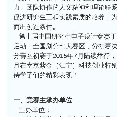
力、团队协作的人文精神和理论联
促进研究生工程实践素质的培养，
而出创造条件。
第十届中国研究生电子设计竞赛于2
启动，全国划分七大赛区，分初赛
分赛区初赛于2015年7月陆续举行，
月在南京紫金（江宁）科技创业特
待学子们的精彩表现！
一、竞赛主承办单位
主办单位：