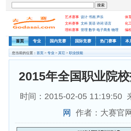
艺术赛事
设计
书画
声乐
体
文科赛事
文科
英语
诗词
语言
化
理科赛事
管理
数学
电子商务
物理
编
首页
专业
国内竞赛
国际竞赛
热门赛事
本
您当前的位置：
首页
>
专业
>
其它
>
职业技能
2015年全国职业院
时间：2015-02-05 11:19:5
网
作者：大赛官