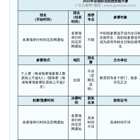
2015
年全国职业院校技能大赛
（“去大赛网”整理：www.godasai.com）
报名
报名
推荐
（结束
参赛对象
（开始时间）
专业
时间）
各赛项
中职组参赛选手须为全日
举行时
在籍学生；高职组参赛选
各赛项举行时间见官网通知
不限
间见官
须为高等学校全日制在籍
网通知
生
报名
参赛形式
地区
主办单位
费
不详
个人赛（每省每赛项参赛人数
（官
原则上不超4人）/团体赛（每
教育部等多个部门，较多
全国
网无
省每赛项参赛队原则上不超2
详见正文
说
支）
明）
决赛时
获奖
初赛/预赛时间
获奖证书
间
名单
各赛项
具体
举行时
各赛项举行时间见官网通知
时间
具体时间不详
间见官
不详
网通知