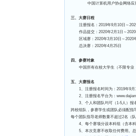
中国计算机用户协会网络应
三、大赛日程
注册报名：2019年9月10日～202
作品提交：2020年2月1日～202
区域赛：2020年3月10日～2020
总决赛：2020年4月25日
四、参赛对象
中国所有在校大学生（不限专业
五、大赛报名
1
、注册报名时间为：2019年9月1
2
、注册报名平台为：www.dajian
3
、个人和团队均可（1-5人）
跨校组队，参赛学生或团队必须配指
每个团队指导老师数量不超过2名（
4
、每个赛项分设本科组（含本
5
、本次竞赛不收取任何费用。