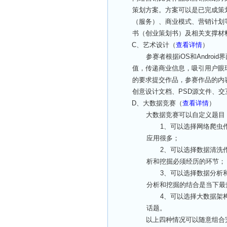
策划方案。方案可以是已完成策
（服务）、商业模式、营销计划
书（创业策划书）及相关支撑材
C
、艺术设计（
查看详情
）
参赛者根据iOS和Andro
值，传递商业信息，吸引用户眼
的要求提交作品，参赛作品的内
创意设计文档、PSD源文件、
D
、大数据竞赛（
查看详情
）
大数据竞赛可以自定义题目
1
、可以选择网络爬虫
应用很多；
2
、可以选择数据清洗
析和挖掘必须经历的环节；
3
、可以选择数据分析
分析和挖掘的结合是当下最
4
、可以选择大数据架
话题。
以上四种情况可以随意组合