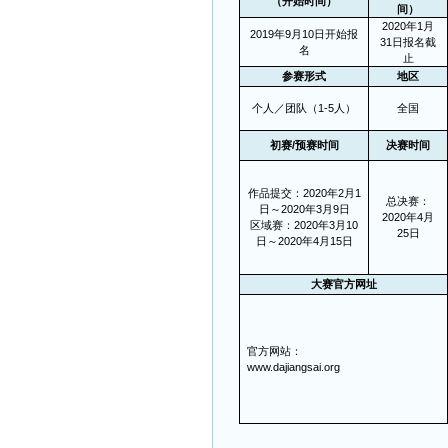
（开始时间）
间）
2020
年1月
2019
年9月10日开始报
31日报名截
名
止
参赛形式
地区
个人／团队（1-5人）
全国
初赛/预赛时间
决赛时间
作品提交：2020年2月1
总决赛：
日～2020年3月9日
2020年4月
区域赛：2020年3月10
25日
日～2020年4月15日
大赛官方网址
官方网站：
www.dajiangsai.org