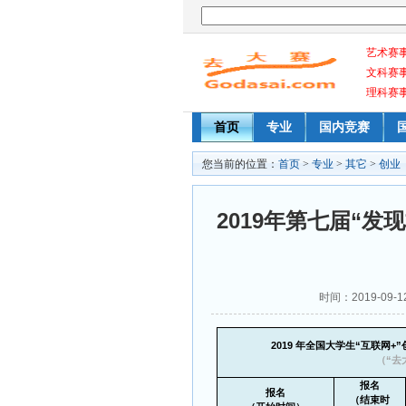
艺术赛
文科赛
理科赛
首页
专业
国内竞赛
您当前的位置：
首页
>
专业
>
其它
>
创业
2019年第七届“
时间：2019-09-12
2019
年全国大学生“互联网+
（“去大
报名
报名
（结束时