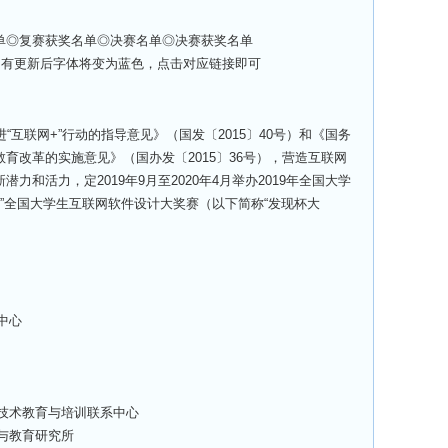
单◎复赛获奖名单◎决赛名单◎决赛获奖名单
)提醒您：有更新后字体将变为蓝色，点击对应链接即可
互联网+”行动的指导意见》（国发〔2015〕40号）和《国务
育改革的实施意见》（国办发〔2015〕36号），营造互联网
力和活力，定2019年9月至2020年4月举办2019年全国大学
杯”全国大学生互联网软件设计大奖赛（以下简称“发现杯大
中心
技术教育与培训联系中心
与教育研究所