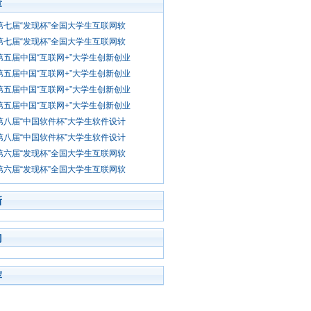
章
年第七届“发现杯”全国大学生互联网软
年第七届“发现杯”全国大学生互联网软
年第五届中国“互联网+”大学生创新创业
年第五届中国“互联网+”大学生创新创业
年第五届中国“互联网+”大学生创新创业
年第五届中国“互联网+”大学生创新创业
年第八届“中国软件杯”大学生软件设计
年第八届“中国软件杯”大学生软件设计
年第六届“发现杯”全国大学生互联网软
年第六届“发现杯”全国大学生互联网软
新
门
荐