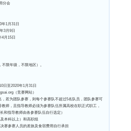
用分会
0年1月31日
0年3月9日
年4月15日
，不限年级，不限地区）。
0日至2020年1月31日
gsai.org（竞赛网站）
报名，若为团队参赛，则每个参赛队不超过5名队员，团队参赛可
导教师，且指导教师必须为参赛队伍所属高校在职正式职工，
队长和指导教师由各参赛队伍自行选定）
科及本科以上）和高职组
总决赛参赛人员的差旅及食宿费用自行承担