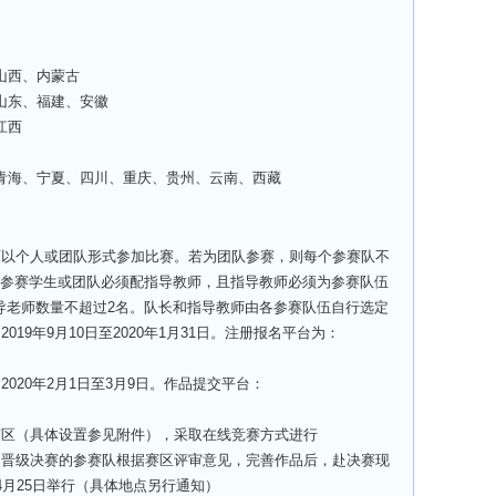
山西、内蒙古
山东、福建、安徽
江西
青海、宁夏、四川、重庆、贵州、云南、西藏
可以个人或团队形式参加比赛。若为团队参赛，则每个参赛队不
。参赛学生或团队必须配指导教师，且指导教师必须为参赛队伍
导老师数量不超过2名。队长和指导教师由各参赛队伍自行选定
19年9月10日至2020年1月31日。注册报名平台为：
020年2月1日至3月9日。作品提交平台：
赛区（具体设置参见附件），采取在线竞赛方式进行
。晋级决赛的参赛队根据赛区评审意见，完善作品后，赴决赛现
4月25日举行（具体地点另行通知）