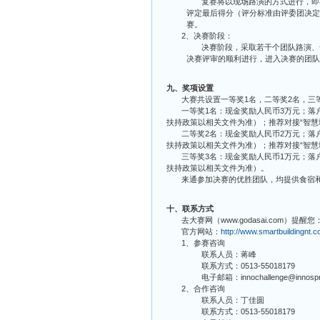
复赛将以现场路演的方式进行，即
评定最后得分（评分标准由评委团决定
赛。
2
、决赛阶段：
决赛阶段，采取若干个团队路演、
决赛评审的顺利进行，进入决赛的团队
九、奖项设置
大赛共设置一等奖1名，二等奖2名，三
一等奖1名：现金奖励人民币3万元；落
扶持政策以相关文件为准）；推荐对接“智慧
二等奖2名：现金奖励人民币2万元；落
扶持政策以相关文件为准）；推荐对接“智慧
三等奖3名：现金奖励人民币1万元；落
扶持政策以相关文件为准）。
来通参加决赛的优胜团队，均提供食宿
十、联系方式
去大赛网（www.godasai.com）提醒您
官方网站：
http://www.smartbuildingnt.
1
、参赛咨询
联系人员：蒋峰
联系方式：0513-55018179
电子邮箱：innochallenge@innospr
2
、合作咨询
联系人员：丁佳圆
联系方式：0513-55018179