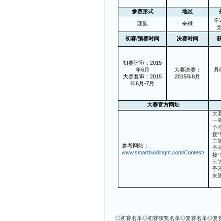
参赛形式
地区
不
团队
全球
初赛/预赛时间
决赛时间
初赛评审：2015
年6月
大赛决赛：
具
大赛复审：2015
2015年8月
年6月-7月
大赛官方网址
大
一
予
接
二
参考网站：
予
www.smartbuildingnt.com/Contest/
接
三
予
来
◎
初赛名单◎初赛获奖名单◎复赛名单◎复