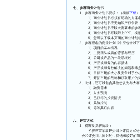
七、参赛商业计划书
1
、参赛商业计划书要求：（模板
下载
）
1
）商业计划书必须有明确的方案
2
）商业计划书应无知识产权争议
3
）商业计划书应以大赛要求的参
4
）商业计划书可以附上PPT、视频
5
）您可以下载本页面的商业计划
2
、参赛报名的商业计划书中应包含以下
1
）项目的基本情况
2
）主要团队成员的背景与经历
3
）公司或产品的一段话概述
4
）产品或服务的内容描述
5
）产品或服务欲解决的问题和痛
6
）目标市场的大小及竞争对手分
7
）开拓市场的战略和获取用户的
3
、此外，还可以包含其他您认为与大赛
1
）融资需求
2
）财务预测
3
）已获得的投资情况
4
）风险控制
5
）等等其它内容
八、评审方式
1
、初赛及复赛阶段：
初赛评审采取评委网上评阅方式进
会和评委团共同讨论，筛选出较好的商