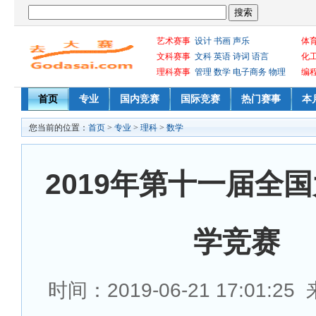
艺术赛事
设计
书画
声乐
体
文科赛事
文科
英语
诗词
语言
化
理科赛事
管理
数学
电子商务
物理
编
首页
专业
国内竞赛
国际竞赛
热门赛事
本
您当前的位置：
首页
>
专业
>
理科
>
数学
2019年第十一届全
学竞赛
时间：2019-06-21 17:01:2