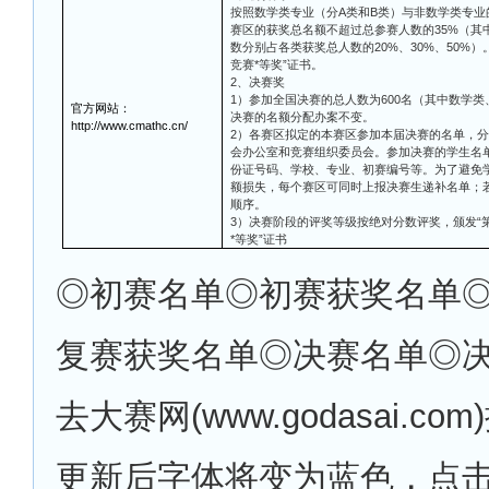
按照数学类专业（分A类和B类）与非数学类专
赛区的获奖总名额不超过总参赛人数的35%（其
数分别占各类获奖总人数的20%、30%、50%
竞赛*等奖”证书。
2、决赛奖
1）参加全国决赛的总人数为600名（其中数学类
官方网站：
决赛的名额分配办案不变。
http://www.cmathc.cn/
2）各赛区拟定的本赛区参加本届决赛的名单，
会办公室和竞赛组织委员会。参加决赛的学生名
份证号码、学校、专业、初赛编号等。为了避免
额损失，每个赛区可同时上报决赛生递补名单；
顺序。
3）决赛阶段的评奖等级按绝对分数评奖，颁发“
*等奖”证书
◎
初赛名单◎初赛获奖名单
复赛获奖名单◎决赛名单◎
去大赛网(www.godasai.c
更新后字体将变为蓝色，点