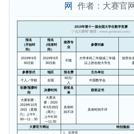
网
作者：大赛官
2019
年第十一届全国大学生数学竞赛
（“去大赛网”整理：www.godasai.com）
报名
报名
推荐专
（开始时
（结束时
参赛对象
业
间）
间）
2019
年9月
2019
年9月
大学本科二年级或二年级
按所在
不限
30日前
30日前
以上的在校大学生
参赛形式
地区
报名费
主办单位
60
元/
个人／学校
全国
中国数学会
人
初赛/预赛时
获奖名
决赛时间
获奖证书
间
单
大赛决
大赛初赛：
赛：2020
2019年10月
年3月28日
具体时
26日（星期
具体时间不详
（周六）
间不详
六）上午9：
上午8:30
00—11：30
—11:30
大赛官方网址
特别激励
1
、初赛奖