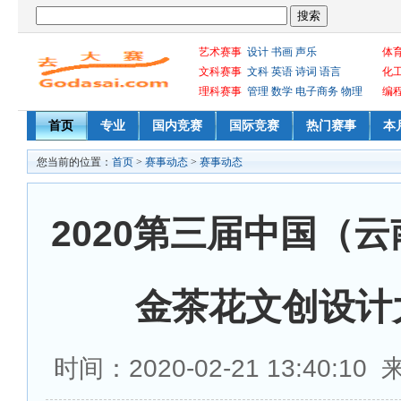
艺术赛事
设计
书画
声乐
体
文科赛事
文科
英语
诗词
语言
化
理科赛事
管理
数学
电子商务
物理
编
首页
专业
国内竞赛
国际竞赛
热门赛事
本
您当前的位置：
首页
>
赛事动态
>
赛事动态
2020第三届中国（云
金茶花文创设计
时间：2020-02-21 13:40:1