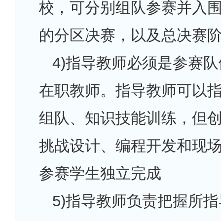
校，可分别组队参赛并入
的分区决赛，以及总决赛
4)
指导教师必须是参赛队
在职教师。指导教师可以
组队、知识技能训练，但
挑战设计、编程开发和现
参赛学生独立完成
5)
指导教师负责把握所指