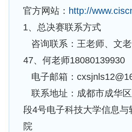
官方网站：
http://www.cisc
1
、总决赛联系方式
咨询联系：王老师、文老师1
47、何老师18080139930
电子邮箱：cxsjnls12@16
联系地址：成都市成华区
段4号电子科技大学信息与
院