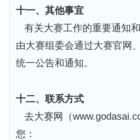
十一、其他事宜
有关大赛工作的重要通知
由大赛组委会通过大赛官网、
统一公告和通知。
十二、联系方式
去大赛网（www.godasai.
您：