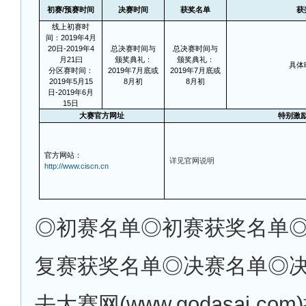
初赛/预赛时间
决赛时间
获奖名单
获
线上初赛时
间：2019年4月
20日-2019年4
总决赛时间与
总决赛时间与
月21曰
颁奖典礼：
颁奖典礼：
具体
分区赛时间：
2019年7月底或
2019年7月底或
2019年5月15
8月初
8月初
日-2019年6月
15日
大赛官方网址
特别激
官方网站：
详见官网说明
http://www.ciscn.cn
◎
初赛名单◎初赛获奖名单
复赛获奖名单◎决赛名单◎
去大赛网(www.godasai.c