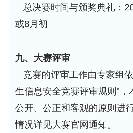
总决赛时间与颁奖典礼：20
或8月初
九、大赛评审
竞赛的评审工作由专家组依
生信息安全竞赛评审规则"，
公开、公正和客观的原则进
情况详见大赛官网通知。