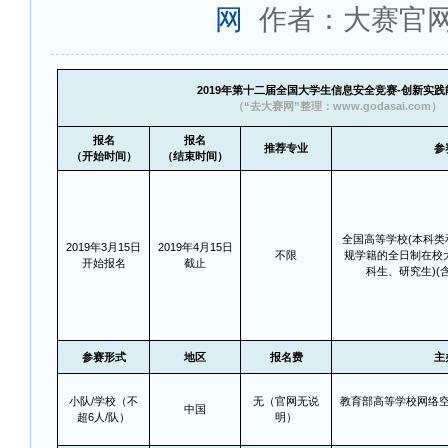
网
作者：大赛官
2019
年第十二届全国大学生信息安全竞赛-创新实践
（“去大赛网”整理：www.godasai.com）
报名
报名
推荐专业
参
（开始时间）
（结束时间）
全国高等学校(本科类
2019
年3月15日
2019
年4月15日
不限
规学籍的全日制在校
开始报名
截止
科生、研究生)(含
参赛形式
地区
报名费
主
小队/学校（不
无（官网无说
教育部高等学校网络
中国
超6人/队）
明）