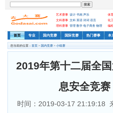
艺术赛事
设计
书画
声乐
体
文科赛事
文科
英语
诗词
语言
化
理科赛事
管理
数学
电子商务
物理
编
首页
专业
国内竞赛
国际竞赛
热门赛事
本
您当前的位置：
首页
>
国内竞赛
>
小组赛
2019年第十二届全
息安全竞赛
时间：2019-03-17 21:19:1