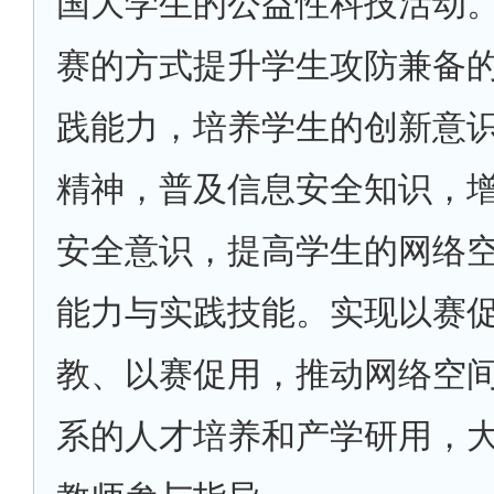
国大学生的公益性科技活动
赛的方式提升学生攻防兼备
践能力，培养学生的创新意
精神，普及信息安全知识，
安全意识，提高学生的网络
能力与实践技能。实现以赛
教、以赛促用，推动网络空
系的人才培养和产学研用，