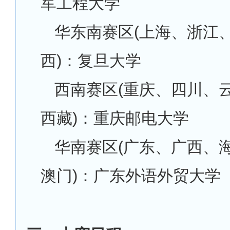
军工程大学
华东南赛区(上海、浙江
西)：复旦大学
西南赛区(重庆、四川、
西藏)：重庆邮电大学
华南赛区(广东、广西、
澳门)：广东外语外贸大学