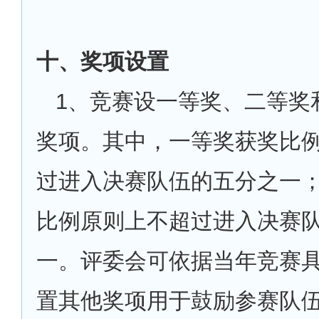
十、奖项设置
1
、竞赛设一等奖、二等奖
奖项。其中，一等奖获奖比
过进入决赛队伍的五分之一
比例原则上不超过进入决赛
一。评委会可依据当年竞赛
置其他奖项用于鼓励参赛队