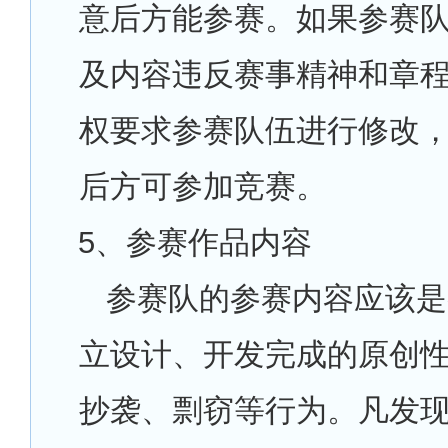
意后方能参赛。如果参赛
及内容违反赛事精神和章
权要求参赛队伍进行修改
后方可参加竞赛。
5
、参赛作品内容
参赛队的参赛内容应该是
立设计、开发完成的原创
抄袭、剽窃等行为。凡发