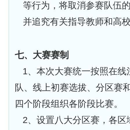
等行为，将取消参赛队伍
并追究有关指导教师和高
七、大赛赛制
1
、本次大赛统一按照在线
队、线上初赛选拔、分区赛
四个阶段组织各阶段比赛。
2
、设置八大分区赛，各区