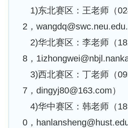
1)
东北赛区：王老师（024—
2，wangdq@swc.neu.edu
2)
华北赛区：李老师（1822
8，1izhongwei@nbjl.nank
3)
西北赛区：丁老师（0931
7，dingyj80@163.com）
4)
华中赛区：韩老师（1897
0，hanlansheng@hust.ed