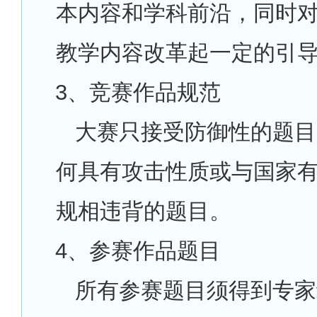
本内容和学科前沿，同时
教学内容改革起一定的引
3
、竞赛作品规范
大赛只接受防御性的题目
何具有攻击性质或与国家
规相违背的题目。
4
、参赛作品题目
所有参赛题目须得到专家