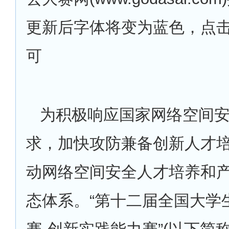
更新后字体将变为蓝色，点
可
为积极响应国家网络空间
求，加快攻防兼备创新人才
动网络空间安全人才培养和
态体系。“第十二届全国大学