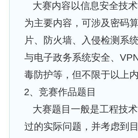
大赛内容以信息安全技术
为主要内容，可涉及密码
片、防火墙、入侵检测系
与电子政务系统安全、VP
毒防护等，但不限于以上
2
、竞赛作品题目
大赛题目一般是工程技术
过的实际问题，并考虑到