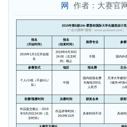
网
作者：大赛官
2019
年第8届UIA-霍普杯国际大学生建筑设计竞
（“去大赛网”整理：www.godasai.com）
报名
报名
推荐专业
参赛
（开始时间）
（结束时间）
2019
年8月30日
2019
年1月1日开始报
24:00（北京时
不限
国内外
名
间）截止
参赛形式
地区
报名费
主办
国内组报名费
天津大学建筑学
个人/小组（不超4人/
中国
为每组200元
《城市•环境
队）
人民币
（U
初赛/预赛时间
决赛时间
获奖名单
获奖
作品提交截止：2019
作品评审时间：
年9月20日24:00（北
具体时间不详
具体时
2019年10月
京时间）
大赛官方网址
特