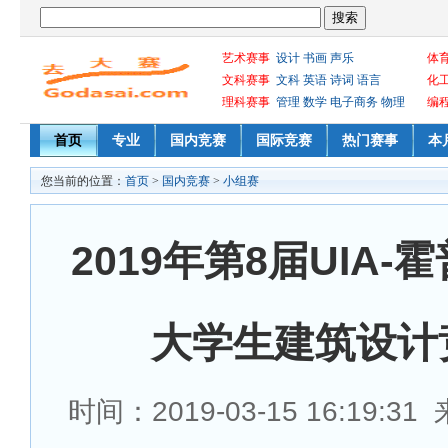
艺术赛事
设计
书画
声乐
体
文科赛事
文科
英语
诗词
语言
化
理科赛事
管理
数学
电子商务
物理
编
首页
专业
国内竞赛
国际竞赛
热门赛事
本
您当前的位置：
首页
>
国内竞赛
>
小组赛
2019年第8届UIA-
大学生建筑设计
时间：2019-03-15 16:19:3