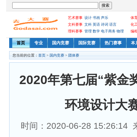
艺术赛事
设计
书画
声乐
体
文科赛事
文科
英语
诗词
语言
化
理科赛事
管理
数学
电子商务
物理
编
首页
专业
国内竞赛
国际竞赛
热门赛事
本
您当前的位置：
首页
>
国内竞赛
>
团体赛
2020年第七届“紫金
环境设计大
时间：2020-06-28 15:26:1