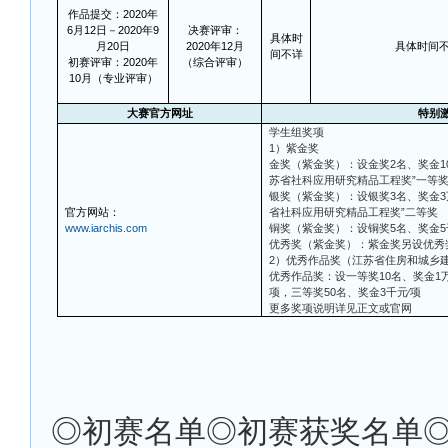
作品提交：2020年
6月12日－2020年9
决赛评审：
具体时
月20日
2020年12月
具体时间
间不详
初赛评审：2020年
（综合评审）
10月（专业评审）
大赛官方网址
特别
学生组奖项
1）紫金奖
金奖（紫金奖）：设金奖2名、奖金1
苏省社科应用研究精品工程奖”一等
银奖（紫金奖）：设银奖3名、奖金3
官方网站：
省社科应用研究精品工程奖”二等奖
www.iarchis.com
铜奖（紫金奖）：设铜奖5名、奖金5
优秀奖（紫金奖）：紫金奖另设优秀
2）优秀作品奖（江苏省住房和城乡
优秀作品奖：设一等奖10名、奖金1万
项，三等奖50名、奖金3千元∕项
更多奖项说明详见正文或官网
◎
初赛名单◎初赛获奖名单