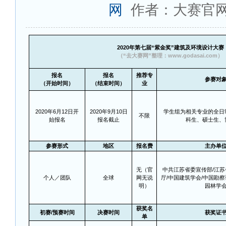
网
作者：大赛官
2020
年第七届“紫金奖”建筑及环境设计大赛
（“去大赛网”整理：www.godasai.com）
报名
报名
推荐专
参赛对
（开始时间）
（结束时间）
业
2020
年6月12日开
2020
年9月10日
学生组为相关专业的全日
不限
始报名
报名截止
科生、硕士生、
参赛形式
地区
报名费
主办单
无（官
中共江苏省委宣传部/江
个人／团队
全球
网无说
厅/中国建筑学会/中国勘
明）
园林学
获奖名
初赛/预赛时间
决赛时间
获奖证
单