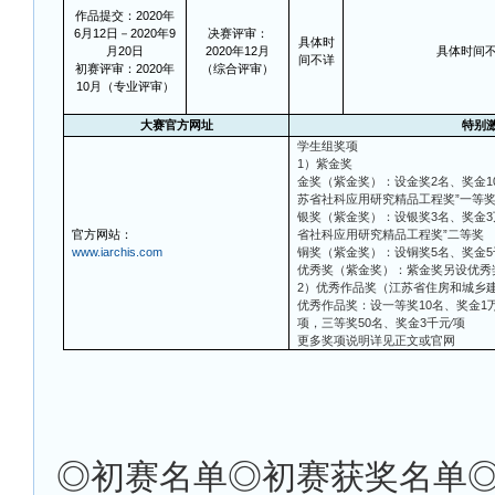
作品提交：2020年
6月12日－2020年9
决赛评审：
具体时
月20日
2020年12月
具体时间
间不详
初赛评审：2020年
（综合评审）
10月（专业评审）
大赛官方网址
特别
学生组奖项
1）紫金奖
金奖（紫金奖）：设金奖2名、奖金1
苏省社科应用研究精品工程奖”一等
银奖（紫金奖）：设银奖3名、奖金3
官方网站：
省社科应用研究精品工程奖”二等奖
www.iarchis.com
铜奖（紫金奖）：设铜奖5名、奖金5
优秀奖（紫金奖）：紫金奖另设优秀
2）优秀作品奖（江苏省住房和城乡
优秀作品奖：设一等奖10名、奖金1万
项，三等奖50名、奖金3千元∕项
更多奖项说明详见正文或官网
◎
初赛名单◎初赛获奖名单