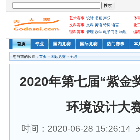
艺术赛事
设计
书画
声乐
体
文科赛事
文科
英语
诗词
语言
化
理科赛事
管理
数学
电子商务
物理
编
首页
专业
国内竞赛
国际竞赛
热门赛事
本
您当前的位置：
首页
>
国际竞赛
>
全球
2020年第七届“紫金
环境设计大
时间：2020-06-28 15:26:1