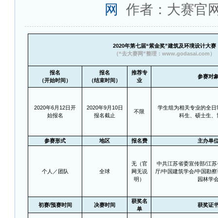
网
作者：大赛官
2020
年第七届“紫金奖”建筑及环境设计大赛
（“去大赛网”整理：www.godasai.com）
报名
报名
推荐专
参赛对
（开始时间）
（结束时间）
业
2020
年6月12日开
2020
年9月10日
学生组为相关专业的全日
不限
始报名
报名截止
科生、硕士生、
参赛形式
地区
报名费
主办单
无（官
中共江苏省委宣传部/江
个人／团队
全球
网无说
厅/中国建筑学会/中国勘
明）
园林学
获奖名
初赛/预赛时间
决赛时间
获奖证
单