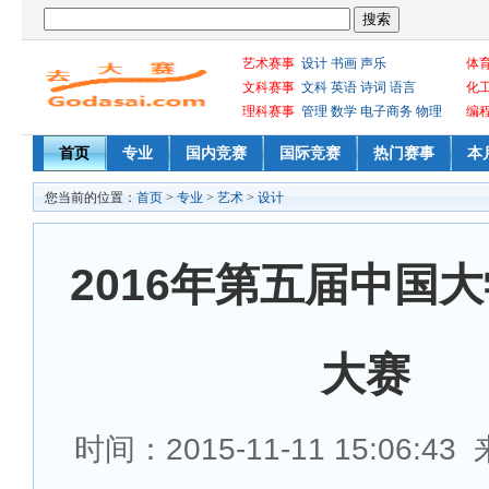
艺术赛事
设计
书画
声乐
体
文科赛事
文科
英语
诗词
语言
化
理科赛事
管理
数学
电子商务
物理
编
首页
专业
国内竞赛
国际竞赛
热门赛事
本
您当前的位置：
首页
>
专业
>
艺术
>
设计
2016年第五届中国
大赛
时间：2015-11-11 15:06:4