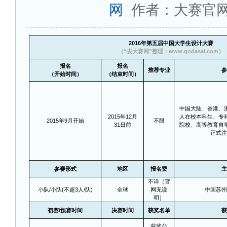
网
作者：大赛官
2016
年第五届中国大学生设计大赛
（“去大赛网”整理：www.godasai.com）
报名
报名
推荐专业
参
（开始时间）
（结束时间）
中国大陆、香港、
2015
年12月
人在校本科生、专
2015
年9月开始
不限
31日前
院校、高等教育自
正式注
参赛形式
地区
报名费
主
不详（官
小队/小队(不超3人/队)
全球
网无说
中国苏州
明）
初赛/预赛时间
决赛时间
获奖名单
获
获奖公