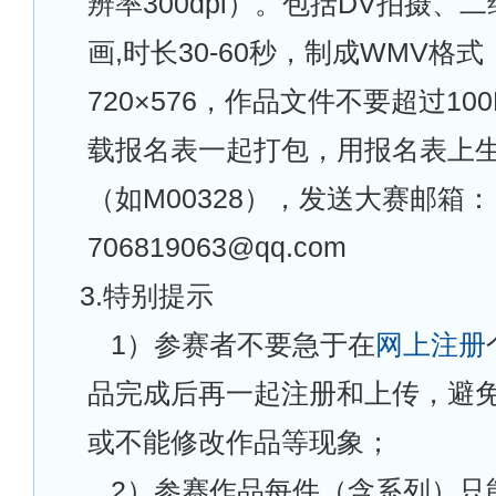
辨率300dpi）。包括DV拍摄、
画,时长30-60秒，制成WMV格
720×576，作品文件不要超过1
载报名表一起打包，用报名表上
（如M00328），发送大赛邮箱：
706819063@qq.com
3.
特别提示
1
）参赛者不要急于在
网上注册
品完成后再一起注册和上传，避
或不能修改作品等现象；
2
）参赛作品每件（含系列）只