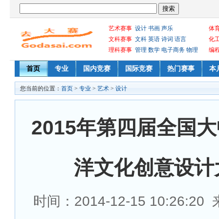
艺术赛事
设计
书画
声乐
体
文科赛事
文科
英语
诗词
语言
化
理科赛事
管理
数学
电子商务
物理
编
首页
专业
国内竞赛
国际竞赛
热门赛事
本
您当前的位置：
首页
>
专业
>
艺术
>
设计
2015年第四届全国
洋文化创意设计
时间：2014-12-15 10:26:2