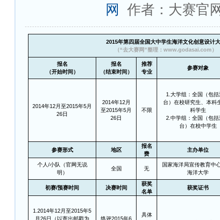
网
作者：大赛官
2015
年第四届全国大中学生海洋文化创意设计
（“去大赛网”整理：www.godasai.com）
报名
报名
推荐
参赛对象
（开始时间）
（结束时间）
专业
1.
大学组：全国（包括
2014
年12月
台）在校研究生、本科
2014
年12月至2015年5月
至2015年5月
不限
科学生
26日
26日
2.中学组：全国（包
台）在校中学生
报名
参赛形式
地区
主办单位
费
个人/小队（官网无说
国家海洋局宣传教育中心
全国
无
明）
海洋大学
获奖
初赛/预赛时间
决赛时间
获奖证书
名单
1.2014
年12月至2015年5
具体
月26日（以寄出邮戳为
终评2015年6