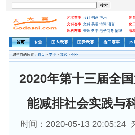
艺术赛事
设计
书画
声乐
体
文科赛事
文科
英语
诗词
语言
化
理科赛事
管理
数学
电子商务
物理
编
首页
专业
国内竞赛
国际竞赛
热门赛事
本
您当前的位置：
首页
>
专业
>
其它
>
创业
2020年第十三届全
能减排社会实践与
时间：2020-05-13 20:05:2