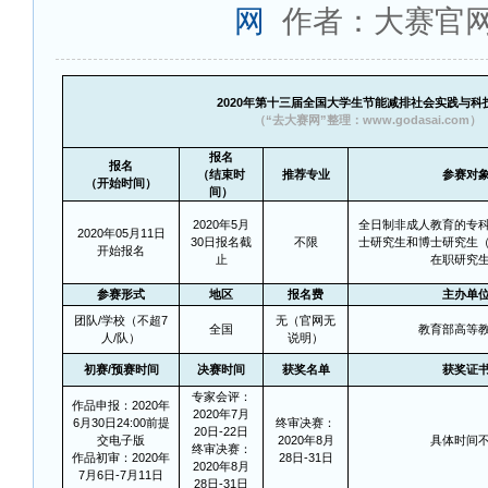
网
作者：大赛官
2020
年第十三届全国大学生节能减排社会实践与科
（“去大赛网”整理：www.godasai.com）
报名
报名
（结束时
推荐专业
参赛对
（开始时间）
间）
2020
年5月
全日制非成人教育的专
2020
年05月11日
30日报名截
不限
士研究生和博士研究生
开始报名
止
在职研究
参赛形式
地区
报名费
主办单
团队/学校（不超7
无（官网无
全国
教育部高等
人/队）
说明）
初赛/预赛时间
决赛时间
获奖名单
获奖证
专家会评：
作品申报：2020年
2020年7月
6月30日24:00前提
终审决赛：
20日-22日
交电子版
2020年8月
具体时间
终审决赛：
作品初审：2020年
28日-31日
2020年8月
7月6日-7月11日
28日-31日