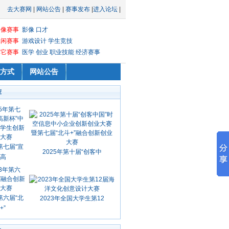
去大赛网
|
网站公告
|
赛事发布
|
进入论坛
|
影像赛事
影像
口才
休闲赛事
游戏设计
学生竞技
其它赛事
医学
创业
职业技能
经济赛事
方式
网站公告
荐
第七届“宣
2025年第十届“创客中
高
第六届“北
2023年全国大学生第12
+”