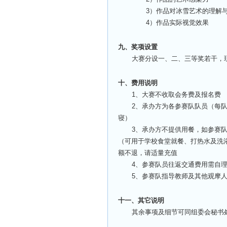
3
）作品对冰雪艺术的理解
4
）作品实际视觉效果
九、奖项设置
大赛分设一、二、三等奖若干，现
十、费用说明
1
、大赛不收取会务费及报名费
2
、承办方为各参赛队队员（每队限
寝）
3
、承办方不提供用餐，如参赛
（可用于学校食堂就餐、打热水及洗
额不退，请适量充值
4
、参赛队员往返交通费用需自
5
、参赛队指导教师及其他观摩
十一、其它说明
其余事项及细节可同组委会秘书