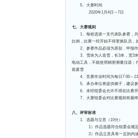
5
、大赛时间
2020
年1月4日～7日
七、大赛规则
1
、每校选派一支代表队参赛，共
比例，比赛一经开始不得更换队员，
2
、参赛作品必须为原创，申报
3
、雪块为人造雪，长3米，宽3
电动工具，不能使用精密测量仪器；
留废雪
4
、竞赛作业时间为每日7:00～21:
5
、承办单位将提供梯子，建议
6
、未经组委会允许不得在比赛
7
、大赛组委会对比赛规则有最
八、评审标准
1
、选题与立意（10分）
1
）作品选题符合组委会规
2
）作品立意具有一定的内