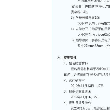
不同角度两张图片，大小
名”命名；并提供200字以
委会秘书处。
3
）学校校徽图案1张
大小3M以内，jpeg
4
）以学校正门为背景的团队
大小3M以内，jpeg
5
）指导教师、参赛队员电子
尺寸27mm×38mm，
六、赛事安排
1
、报名提交材料
报名所需材料请于2019年1
邮箱，并将前两项报名材料纸质
2
、设计稿评审
2019
年11月13日～17日
3
、邮寄参赛邀请函
2019
年11月26、27日
4
、报到日期及地点
2020
年1月3日，哈尔滨工