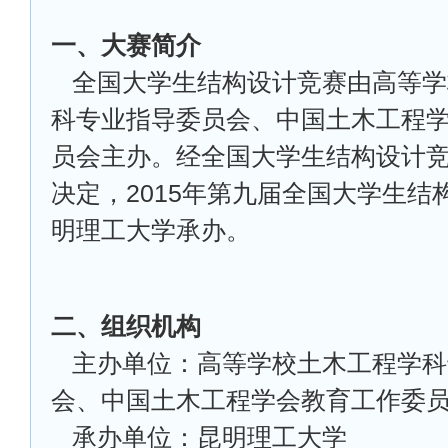
一、大赛简介
全国大学生结构设计竞赛由高等学
科专业指导委员会、中国土木工程
员会主办。经全国大学生结构设计
决定，2015年第九届全国大学生结
明理工大学承办。
二、组织机构
主办单位：高等学校土木工程学科
会、中国土木工程学会教育工作委
承办单位：昆明理工大学