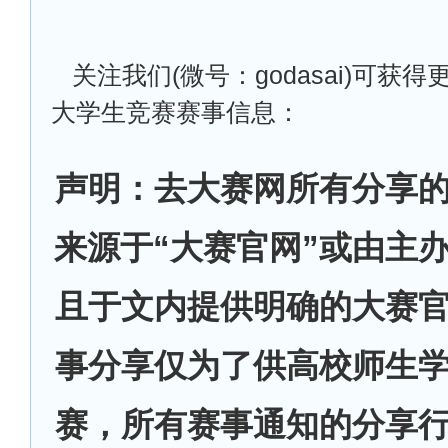
关注我们(微号：godasai)可获
大学生竞赛赛事信息：
声明：去大赛网所有分享
来源于“大赛官网”或由主
且于文内提供明确的大赛
事分享仅为了供高校师生
赛，所有赛事通知的分享