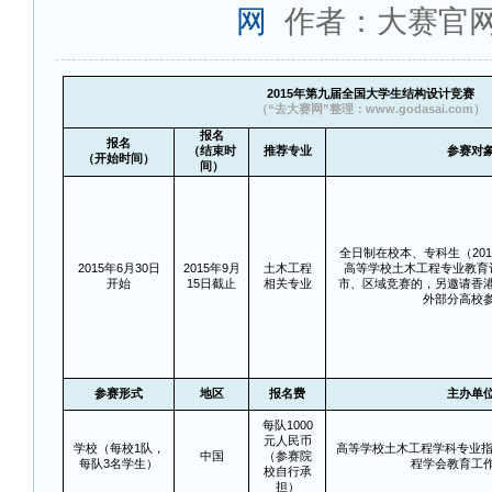
网
作者：大赛官
2015
年第九届全国大学生结构设计竞赛
（“去大赛网”整理：www.godasai.com）
报名
报名
（结束时
推荐专业
参赛对
（开始时间）
间）
全日制在校本、专科生（20
2015年6月30日
2015
年9月
土木工程
高等学校土木工程专业教育
开始
15日截止
相关专业
市、区域竞赛的，另邀请香
外部分高校
参赛形式
地区
报名费
主办单
每队1000
元人民币
学校（每校1队，
高等学校土木工程学科专业指
中国
（参赛院
每队3名学生）
程学会教育工
校自行承
担）