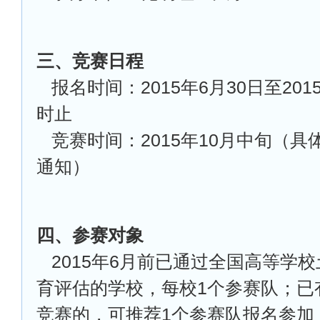
三、竞赛日程
报名时间：2015年6月30日至2015
时止
竞赛时间：2015年10月中旬（
通知）
四、参赛对象
2015
年6月前已通过全国高等学校
育评估的学校，每校1个参赛队；已
竞赛的，可推荐1个参赛队报名参加