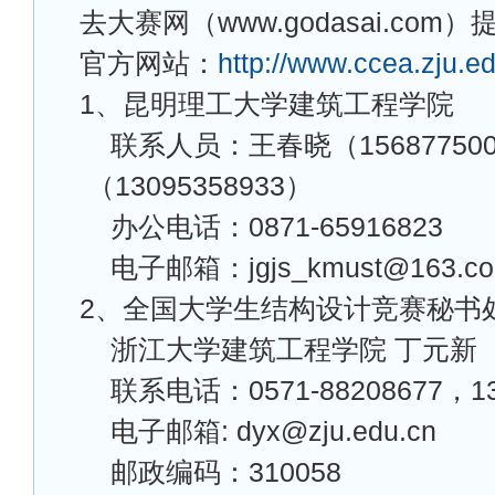
去大赛网（www.godasai.com
官方网站：
http://www.ccea.zju.ed
1
、昆明理工大学建筑工程学院
联系人员：王春晓（15687750
（13095358933）
办公电话：0871-65916823
电子邮箱：jgjs_kmust@163.c
2
、全国大学生结构设计竞赛秘书
浙江大学建筑工程学院 丁元新
联系电话：0571-88208677，13
电子邮箱: dyx@zju.edu.cn
邮政编码：310058