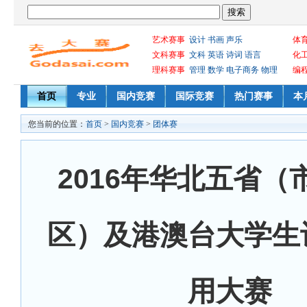
艺术赛事
设计
书画
声乐
体
文科赛事
文科
英语
诗词
语言
化
理科赛事
管理
数学
电子商务
物理
编
首页
专业
国内竞赛
国际竞赛
热门赛事
本
您当前的位置：
首页
>
国内竞赛
>
团体赛
2016年华北五省（
区）及港澳台大学生
用大赛