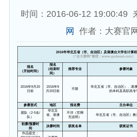
时间：2016-06-12 19:00:4
网
作者：大赛官
2016
年华北五省（市、自治区）及港澳台大学生计算
（“去大赛网”整理：www.godasai.com）
报名
报名
（结束时
推荐专业
参赛对象
（开始时间）
间）
2016
年9月20
2016
年9
华北五省（市、自治区）、港
不限
日前
月20日前
的本科及高职高专
参赛形式
地区
报名费
主办单位
华北五
团队（2-5名/
不详（官网
省、港澳
华北五省（市、自治区）教
队）
无说明）
台
初赛/预赛时
决赛时间
获奖名单
获奖证书
间
作品提交：